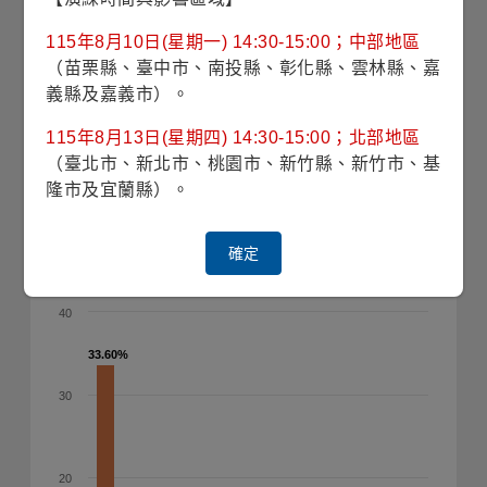
11.74%
11.74%
10.63%
10.63%
115年8月10日(星期一) 14:30-15:00；中部地區
10
7.41%
7.41%
6.56%
6.56%
6.50%
6.50%
4.70%
4.70%
（苗栗縣、臺中市、南投縣、彰化縣、雲林縣、嘉
3.09%
3.09%
義縣及嘉義市）。
0
現金及約當現金
鐵路
付費道路
能源基礎設施
天然氣
水力事業
機場
電力
再生能源
115年8月13日(星期四) 14:30-15:00；北部地區
（臺北市、新北市、桃園市、新竹縣、新竹市、基
隆市及宜蘭縣）。
確定
投資國家(%)
(2026/06/30)
40
33.60%
33.60%
30
20