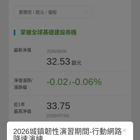
掌握全球基礎建設商機
最新淨值
2026/08/06
32.53
歐元
-0.02
-0.06%
淨值漲跌/
/
漲跌幅
33.75
近1年
最高淨值
(2026/07/24)
2026城鎮韌性演習期間-行動網路
31.03
近1年
降速演練