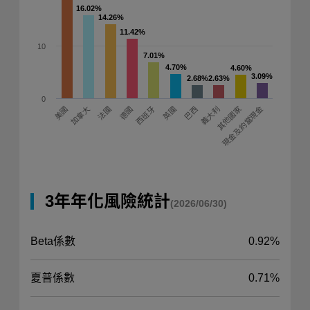
16.02%
16.02%
14.26%
14.26%
11.42%
11.42%
10
7.01%
7.01%
4.70%
4.70%
4.60%
4.60%
3.09%
3.09%
2.68%
2.68%
2.63%
2.63%
0
現金及約當現金
加拿大
德國
其他國家
西班牙
美國
英國
巴西
法國
義大利
3年年化風險統計
(2026/06/30)
Beta係數
0.92%
夏普係數
0.71%