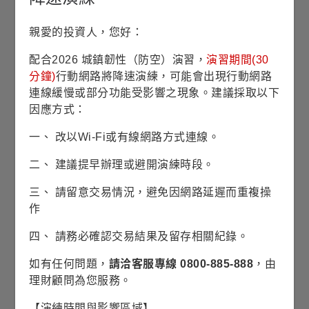
平均淨值
親愛的投資人，您好：
收藏
配合2026 城鎮韌性（防空）演習，
演習期間(30
分鐘)
行動網路將降速演練，可能會出現行動網路
申購請洽銷售機構
銷售機構查詢
連線緩慢或部分功能受影響之現象。建議採取以下
因應方式：
投資產業(%)
一、 改以Wi-Fi或有線網路方式連線。
(2026/06/30)
二、 建議提早辦理或避開演練時段。
50
三、 請留意交易情況，避免因網路延遲而重複操
作
40
38.14%
38.14%
四、 請務必確認交易結果及留存相關紀錄。
30
如有任何問題，
請洽客服專線 0800-885-888
，由
理財顧問為您服務。
20
【演練時間與影響區域】