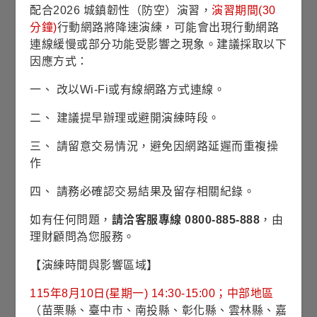
12.0433
近1年
配合2026 城鎮韌性（防空）演習，
演習期間(30
平均淨值
分鐘)
行動網路將降速演練，可能會出現行動網路
連線緩慢或部分功能受影響之現象。建議採取以下
因應方式：
收藏
一、 改以Wi-Fi或有線網路方式連線。
停止交易
銷售機構查詢
二、 建議提早辦理或避開演練時段。
本基金停止受理投資人之新增申購，原定期
三、 請留意交易情況，避免因網路延遲而重複操
定額投資人，仍得按原訂契約繼續扣款，惟
作
不得變更原契約投資交易條件或申購金額。
四、 請務必確認交易結果及留存相關紀錄。
基本資料
如有任何問題，
請洽客服專線 0800-885-888
，由
理財顧問為您服務。
基金成立日
2012/06/28
【演練時間與影響區域】
股份/級別發行日
2013/10/21
115年8月10日(星期一) 14:30-15:00；中部地區
（苗栗縣、臺中市、南投縣、彰化縣、雲林縣、嘉