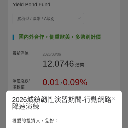
Yield Bond Fund
國內外合作，側重歐美，多幣別計價
最新淨值
2026/08/06
12.0746
澳幣
0.01
0.09%
淨值漲跌/
/
漲跌幅
2026城鎮韌性演習期間-行動網路
12.2746
近1年
降速演練
最高淨值
(2025/11/20)
親愛的投資人，您好：