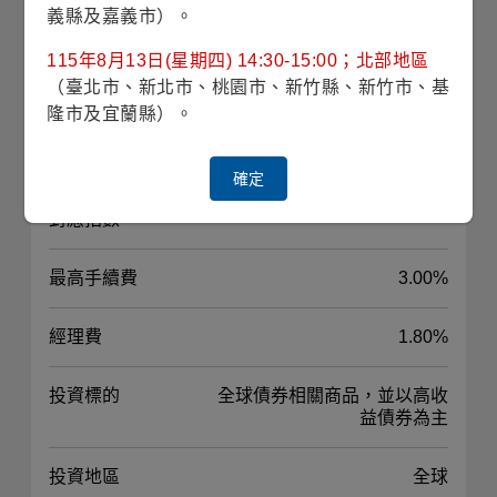
義縣及嘉義市）。
基金規模
76億7仟2佰萬臺幣
(2026/07/30)
115年8月13日(星期四) 14:30-15:00；北部地區
（臺北市、新北市、桃園市、新竹縣、新竹市、基
風險等級
RR3(穩健型)
隆市及宜蘭縣）。
波動風險
3.89% (理柏三年期原幣別)
確定
對應指數
-
最高手續費
3.00%
經理費
1.80%
投資標的
全球債券相關商品，並以高收
益債券為主
投資地區
全球