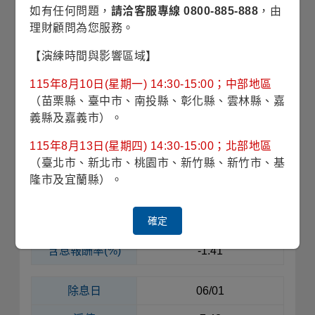
如有任何問題，
請洽客服專線 0800-885-888
，由
每單位
分配金額
0.034
理財顧問為您服務。
(美元)
【演練時間與影響區域】
當次配息率(%)
0.46
115年8月10日(星期一) 14:30-15:00；中部地區
含息報酬率(%)
0.58
（苗栗縣、臺中市、南投縣、彰化縣、雲林縣、嘉
義縣及嘉義市）。
除息日
07/01
115年8月13日(星期四) 14:30-15:00；北部地區
淨值
7.28
（臺北市、新北市、桃園市、新竹縣、新竹市、基
隆市及宜蘭縣）。
每單位
分配金額
0.032
(美元)
確定
當次配息率(%)
0.44
含息報酬率(%)
-1.41
除息日
06/01