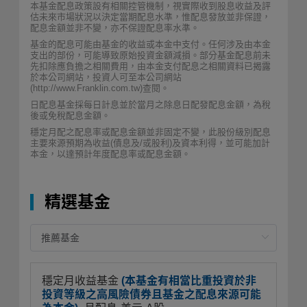
本基金配息政策設有相關控管機制，視實際收到股息收益及評
估未來市場狀況以決定當期配息水準，惟配息發放並非保證，
配息金額並非不變，亦不保證配息率水準。
基金的配息可能由基金的收益或本金中支付。任何涉及由本金
支出的部份，可能導致原始投資金額減損。部分基金配息前未
先扣除應負擔之相關費用，由本金支付配息之相關資料已揭露
於本公司網站，投資人可至本公司網站
(http://www.Franklin.com.tw)查閱。
日配息基金採每日計息並於當月之除息日配發配息金額，為稅
後或免稅配息金額。
穩定月配之配息率或配息金額並非固定不變，此股份級別配息
主要來源預期為收益(債息及/或股利)及資本利得，並可能加計
本金，以達預計年度配息率或配息金額。
精選基金
穩定月收益基金
(本基金有相當比重投資於非
投資等級之高風險債券且基金之配息來源可能