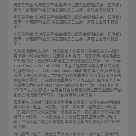
月配息基金:當月配息率係採(每單位配息金額/除息前一日淨值)
表示，月報酬率(含息)為截至除息日之前一月底含息報酬率。
季配息基金:當次配息率係採(每單位配息金額/除息前一日淨值)
表示，季報酬率(含息)為截至除息日之前一月底之含息季報酬
率。
年配息基金:當次配息率係採(每單位配息金額/除息前一日淨值)
表示，年報酬率(含息)為截至除息日之前一月底之含息年報酬
率。
依美國相關稅法規定，外國投資人所獲得的基金配息其來源是
長期資本利得者免稅，短期資本利得與一般配息所得則須課徵
30%預扣稅。但依2004年美國工作機會創造法案(the American
Jobs Creation Act of 2004)，各基金從其美國境內來源的合格
利息收益(Qualified Interest Income)與短期資本利得(實質財產
所得部份除外)等所支付之配息於稅賦優惠期間可享有免除美國
預扣稅之優惠；目前此稅賦優惠期間已依2015年保護美國人免
於高稅法案(the Protecting Americans from Tax Hikes Act of
2015)予以永久延長。各基金符合該稅賦優惠之配息金額比率依
各基金情況而有所不同，將依照實際狀況而定。
富蘭克林坦伯頓全球投資系列基金之投資人無須在盧森堡繳納
資本利得、收益、代扣稅、贈禮、房地產、繼承或其他稅捐
（於盧森堡有永久居留權、盧森堡居民、或在盧森堡有常設機
構的人士除外）。本系列基金之配息在盧森堡無須支付預扣
稅。惟境外基金配息所得適用本國最低稅負制應納入綜合所得
稅申報。
所列股票型基金主要配息來源為股息收益，境外基金機構針對