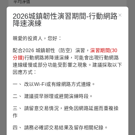
平均淨值
2026城鎮韌性演習期間-行動網路
收藏
降速演練
單筆申購
親愛的投資人，您好：
配合2026 城鎮韌性（防空）演習，
演習期間(30
定期定額
分鐘)
行動網路將降速演練，可能會出現行動網路
連線緩慢或部分功能受影響之現象。建議採取以下
銷售機構查詢
因應方式：
歷史配息查詢
一、 改以Wi-Fi或有線網路方式連線。
二、 建議提早辦理或避開演練時段。
三、 請留意交易情況，避免因網路延遲而重複操
作
除息日
08/03
四、 請務必確認交易結果及留存相關紀錄。
淨值
7.32