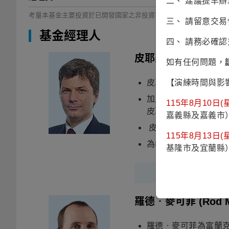
二、 建議提早
考量本基金主要投資於已開發國家之非投資等級債券及參考過去淨值
三、 請留意交
基金經理人
四、 請務必確
皮耶羅
(Piero Del M
如有任何問題，
皮耶羅先生於2007
【演練時間與影
加入富蘭克林坦伯頓基金
115年8月10日(星
皮耶羅亦曾於Caze
嘉義縣及嘉義市
皮耶羅於Milano的
115年8月13日(星
為義大利財務分析師協會
基隆市及宜蘭縣
羅德‧麥可菲
(Rod 
羅德‧麥可菲為富蘭