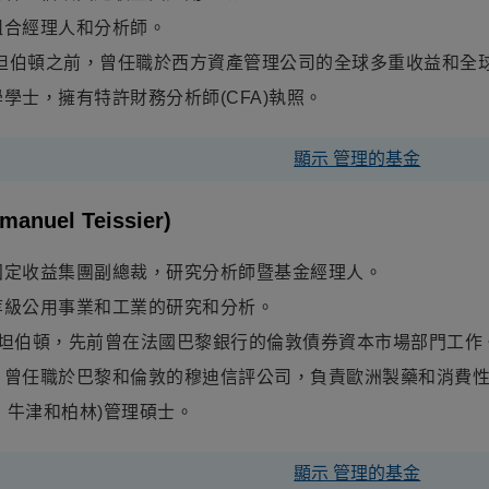
組合經理人和分析師。
林坦伯頓之前，曾任職於西方資產管理公司的全球多重收益和全
學士，擁有特許財務分析師(CFA)執照。
顯示 管理的基金
manuel Teissier)
固定收益集團副總裁，研究分析師暨基金經理人。
等級公用事業和工業的研究和分析。
林坦伯頓，先前曾在法國巴黎銀行的倫敦債券資本市場部門工作
，曾任職於巴黎和倫敦的穆迪信評公司，負責歐洲製藥和消費
黎，牛津和柏林)管理碩士。
顯示 管理的基金