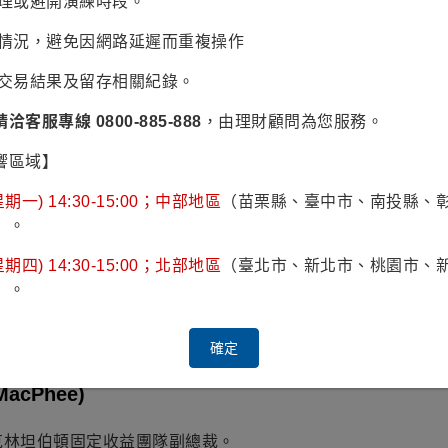
辦理或避開演練時段。
之波動性，其風險報酬為RR3。
易情況，避免因網路延遲而重複操作
認交易結果及留存相關紀錄。
onte)
請洽客服專線 0800-885-888
，由理財顧問為您服務。
年加入富蘭克林坦伯頓基金集團，現為富蘭克林坦伯頓歐洲高
響區域】
集團之前，曾於Generail資產管理，負責基金的管理，自20
期一) 14:30-15:00；中部地區
（苗栗縣、臺中市、南投縣、
nove，擔任義大利中小型股票的研究分析師。
）。
Bocconi大學取得經濟學士的文憑，並在倫敦大學的Birkbec
期四) 14:30-15:00；北部地區
（臺北市、新北市、桃園市、
(AIAF)的會員。
）。
顯示 管理的基金
確定
MacPhee)
克林坦伯頓固定收益團隊副總裁。