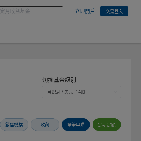
金
您想搜尋的基金關鍵字
立即開戶
交易登入
切換基金級別
銷售機構
收藏
單筆申購
定期定額