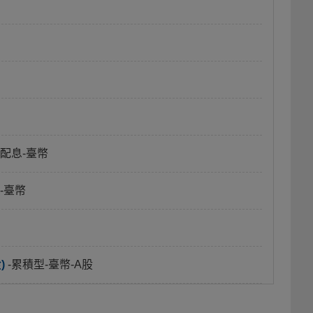
月配息-臺幣
-臺幣
)
-累積型-臺幣-A股