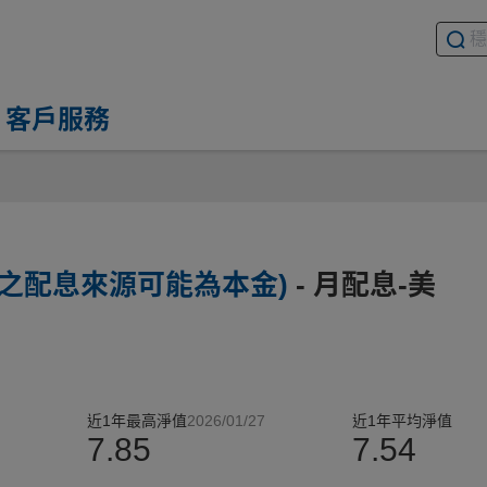
搜尋基
請輸入
客戶服務
金之配息來源可能為本金)
- 月配息-美
近1年最高淨值
2026/01/27
近1年平均淨值
%
7.85
7.54