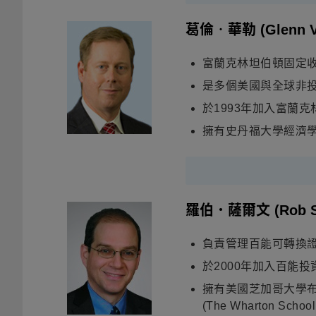
葛倫‧華勒
(Glenn 
富蘭克林坦伯頓固定
是多個美國與全球非
於
1993
年加入富蘭克
擁有史丹福大學經濟
羅伯．薩爾文
(Rob S
負責管理百能可轉換
於2000年加入百能
擁有美國芝加哥大學布斯商學院
(The Wharton Schoo