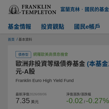
富蘭克林‧國民的基金
基金情報
投資觀點
國民e帳戶
/
首頁
基本資料
網羅歐美高債息機會
債券型
歐洲非投資等級債券基金
(本基
元-A股
Franklin Euro High Yield Fund
最新淨值
2026/08/06
淨值漲跌/漲跌幅
7.35
-0.02
-0.27
美元
/