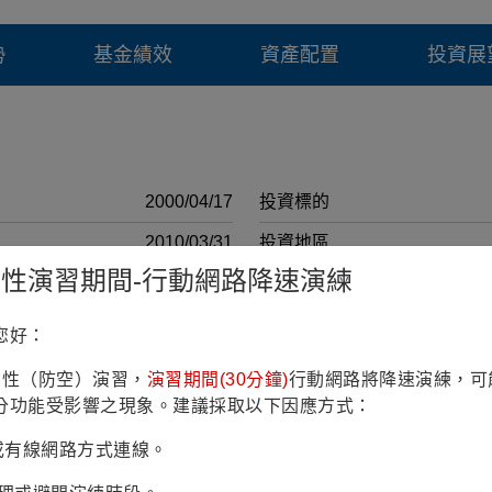
勢
基金績效
資產配置
投資展
2000/04/17
投資標的
2010/03/31
投資地區
鎮韌性演習期間-行動網路降速演練
2億8仟8佰萬歐元 (2026/07/31)
計價幣別
RR3(穩健型)
註冊國家
您好：
8.15% (理柏三年期原幣別)
彭博代號
鎮韌性（防空）演習，
演習期間(30分鐘)
行動網路將降速演練，可
 High Yield Constrained Index
投資政策
分功能受影響之現象。建議採取以下因應方式：
1.50%
最低申購 金額(原幣)
Fi或有線網路方式連線。
0.800%
最低申購 金額(台幣)