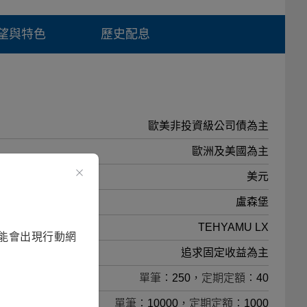
望與特色
歷史配息
歐美非投資級公司債為主
歐洲及美國為主
美元
盧森堡
TEHYAMU LX
能會出現行動網
追求固定收益為主
單筆：250，定期定額：40
單筆：10000，定期定額：1000