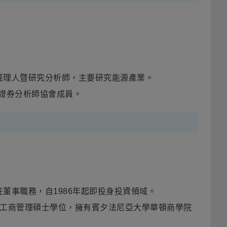
經理人暨研究分析師，主要研究能源產業
。
證券分析師協會成員
。
董事職務，自1986年起即投身投資領域。
f Chicago)工商管理碩士學位，擁有賓夕法尼亞大學華頓商學院