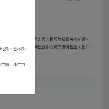
收益基金的共同基金經理人與非投資等級債券分析師。
03年起管理Generail歐洲非投資等級債基金。此外，
彰化縣、雲林縣、
k學院取得財務碩士學位。
新竹縣、新竹市、