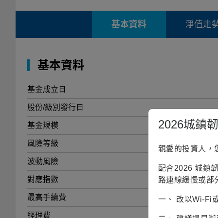
基本資料
淨值走
基本資料
基金成立日
股份/級別發行日
2026城
基金規模
風險等級
親愛的投資人，
波動風險
配合2026 城
對應指數
ICE BofA Euro
路連線緩慢或部
最高手續費
一、 改以Wi-
經理費