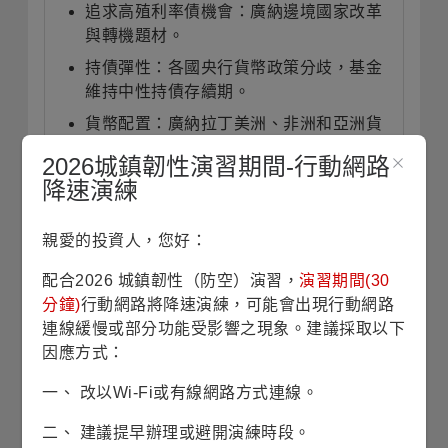
追求高殖利率債機會：廣納邊境國家改革
與轉機題材。
持債彈性：各國央行貨幣政策分歧，基金
維持中性持債存續期。
貨幣配置：廣納拉丁美洲、非洲和亞洲貨
幣，可受惠美元貶值時之機會。
2026城鎮韌性演習期間-行動網路
降速演練
親愛的投資人，您好：
投資展望
(本資料將於每月月底更新)
配合2026 城鎮韌性（防空）演習，
演習期間(30
分鐘)
行動網路將降速演練，可能會出現行動網路
連線緩慢或部分功能受影響之現象。建議採取以下
新興國家比美歐日成熟國家普遍有更高的公
因應方式：
債債息、較輕的債務負擔，以及更強的景氣
一、 改以Wi-Fi或有線網路方式連線。
動能。歷經幾次危機後，新興國家積極改
革、撙節財政、央行政策嚴謹，展現韌性。
二、 建議提早辦理或避開演練時段。
隨著美國例外論疑慮與分散投資意識興盛，