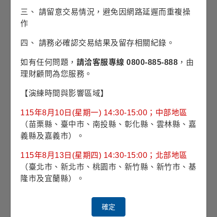
美元貶值環境更凸顯新興國家當地債優勢，
三、 請留意交易情況，避免因網路延遲而重複操
吸引國際資金進駐。
作
四、 請務必確認交易結果及留存相關紀錄。
如有任何問題，
請洽客服專線 0800-885-888
，由
相關訊息
理財顧問為您服務。
【演練時間與影響區域】
全球焦點
115年8月10日(星期一) 14:30-15:00；中部地區
經理人續踩多頭油門，現金水位大降、做多半導體
（苗栗縣、臺中市、南投縣、彰化縣、雲林縣、嘉
擁擠度創新高
義縣及嘉義市）。
債市脈動
115年8月13日(星期四) 14:30-15:00；北部地區
（臺北市、新北市、桃園市、新竹縣、新竹市、基
新興國家擁三大主題趨勢 當地債匯市展望佳
隆市及宜蘭縣）。
全球焦點
確定
56%經理人認為AI股票正處「繁榮期」