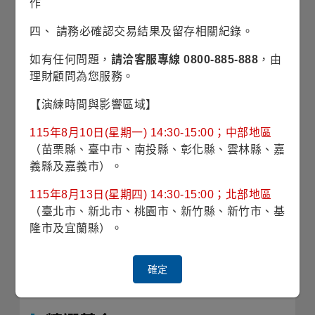
可控，事實上，從近日表現看，半導體股的回檔
作
並未拖累其他類股同步下跌，反而出現資金移轉
四、 請務必確認交易結果及留存相關紀錄。
至其他領域，是市場正常且健康的輪動，而在預
期
AI
浪潮將延續下，長遠來看科技股仍將維持多
如有任何問題，
請洽客服專線 0800-885-888
，由
頭格局，同時資金也將逐漸從追逐
AI
概念股轉向
理財顧問為您服務。
更廣泛的領域，包含工業、金融、消費耐久財、
中小型股等景氣循環領域，建議多元佈局掌握多
【演練時間與影響區域】
元投資機會
115年8月10日(星期一) 14:30-15:00；中部地區
（苗栗縣、臺中市、南投縣、彰化縣、雲林縣、嘉
義縣及嘉義市）。
相關訊息
115年8月13日(星期四) 14:30-15:00；北部地區
（臺北市、新北市、桃園市、新竹縣、新竹市、基
隆市及宜蘭縣）。
最新經理人評論
中小型企業在全球國防投資擴張循環中崛起
確定