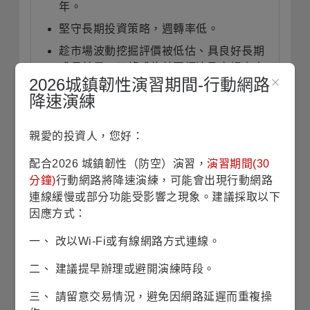
年。
堅守長期投資策略，週轉率低。
趁市場波動挖掘評價被低估、具良好長期
成長前景、可望成為美國經濟及市場未來
2026城鎮韌性演習期間-行動網路
領導者的優質企業。
降速演練
親愛的投資人，您好：
投資展望
(本資料將於每月月底更新)
配合2026 城鎮韌性（防空）演習，
演習期間(30
分鐘)
行動網路將降速演練，可能會出現行動網路
美伊戰事再次升溫，
可能再次推升油價並使通膨
連線緩慢或部分功能受影響之現象。建議採取以下
疑慮重燃，聯準會則被迫必須按兵不動，甚至不
因應方式：
排除重新升息，不過，《大而美法案》刺激效果
一、 改以Wi-Fi或有線網路方式連線。
持續顯現、企業財報與財測依然強勁、強勁
AI
資
本支出延續，美國經濟有望保持穩健，儘管市場
二、 建議提早辦理或避開演練時段。
可能擔憂股市近期過熱而可能出現回檔壓力，然
在基本面仍穩健下，預計美股下檔將有撐，風險
三、 請留意交易情況，避免因網路延遲而重複操