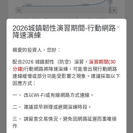
1950
2000
資料來源：理柏，基金過去績效不代表未來績效之表現。
2026城鎮韌性演習期間-行動網路
嚴選領導企業的美國大型股票基金
降速演練
最新淨值
2026/08/05
親愛的投資人，您好：
147.75
美元
配合2026 城鎮韌性（防空）演習，
演習期間(30
分鐘)
行動網路將降速演練，可能會出現行動網路
0.13
0.09%
連線緩慢或部分功能受影響之現象。建議採取以下
淨值漲跌/
/
漲跌幅
因應方式：
一、 改以Wi-Fi或有線網路方式連線。
157.32
近1年
最高淨值
二、 建議提早辦理或避開演練時段。
(2025/10/28)
三、 請留意交易情況，避免因網路延遲而重複操
作
142.85
近1年