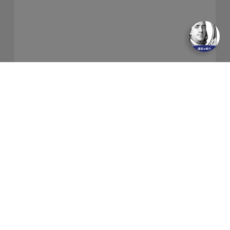
關於我們
隱私權保護政策
金融友善服務
防制洗錢及客戶審查常見問答集
網站導覽
聯絡我們