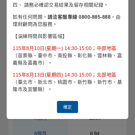
平均淨值
四、 請務必確認交易結果及留存相關紀錄。
如有任何問題，
請洽客服專線 0800-885-888
，由
收藏
理財顧問為您服務。
單筆申購
【演練時間與影響區域】
115年8月10日(星期一) 14:30-15:00；中部地區
定期定額
（苗栗縣、臺中市、南投縣、彰化縣、雲林縣、嘉
義縣及嘉義市）。
銷售機構查詢
115年8月13日(星期四) 14:30-15:00；北部地區
（臺北市、新北市、桃園市、新竹縣、新竹市、基
單筆累積報酬率(%)
隆市及宜蘭縣）。
期間
台幣別
確定
3個月
11.30
6個月
6.94