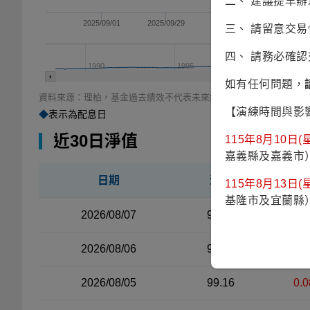
二、 建議提早
2025/09/01
2025/09/29
2025/10/27
2025/11
三、 請留意交
四、 請務必確
1990
1995
2000
如有任何問題，
資料來源：理柏，基金過去績效不代表未來績效之表現。
【演練時間與影
◆
表示為配息日
近30日淨值
115年8月10日(星
嘉義縣及嘉義市
日期
淨值
漲
115年8月13日(星
基隆市及宜蘭縣
近30日淨值資料表（左側）
2026/08/07
99.82
0.4
2026/08/06
99.42
0.2
2026/08/05
99.16
0.0