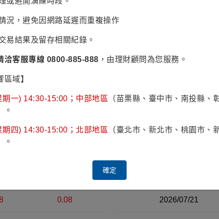
辦理或避開演練時段。
/24
2025/12/22
2026/01/19
2026/02/16
2026/03/16
2026/0
易情況，避免因網路延遲而重複操作
認交易結果及留存相關紀錄。
2005
2010
請洽客服專線 0800-885-888
，由理財顧問為您服務。
響區域】
期一) 14:30-15:00；中部地區
（苗栗縣、臺中市、南投縣、
）。
跌
漲跌幅%
日期
期四) 14:30-15:00；北部地區
（臺北市、新北市、桃園市、
）。
近30日淨值資料表（右側）
0
0.4
2026/07/23
確定
6
0.26
2026/07/22
8
0.08
2026/07/21