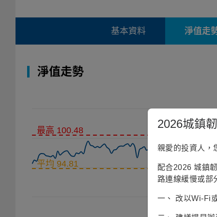
基本資料
淨值走
淨值走勢
2026城
最高 100.48
親愛的投資人，
平均 94.81
配合2026 城
路連線緩慢或部
一、 改以Wi-