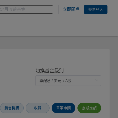
金
您想搜尋的基金關鍵字
立即開戶
交易登入
切換基金級別
銷售機構
收藏
單筆申購
定期定額