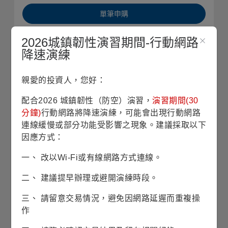
單筆申購
2026城鎮韌性演習期間-行動網路
定期定額
降速演練
銷售機構查詢
親愛的投資人，您好：
基本資料
配合2026 城鎮韌性（防空）演習，
演習期間(30
分鐘)
行動網路將降速演練，可能會出現行動網路
連線緩慢或部分功能受影響之現象。建議採取以下
基金成立日
2005/10/25
因應方式：
股份/級別發行日
2005/10/25
一、 改以Wi-Fi或有線網路方式連線。
二、 建議提早辦理或避開演練時段。
基金規模
22億4仟8佰萬美元
(2026/07/31)
三、 請留意交易情況，避免因網路延遲而重複操
作
風險等級
RR5(積極型)