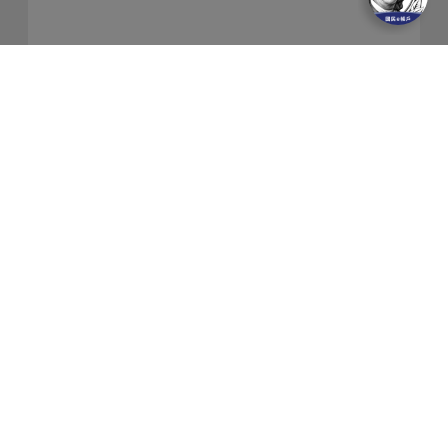
關於我們
隱私權保護政策
金融友善服務
防制洗錢及客戶審查常見問答集
網站導覽
聯絡我們