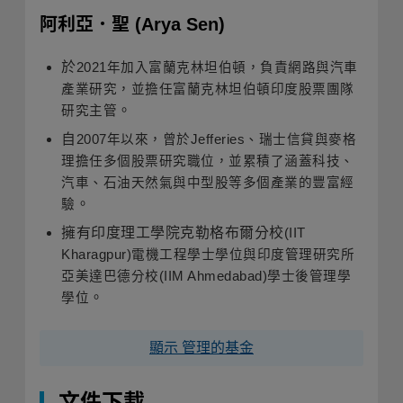
阿利亞．聖
(Arya Sen)
於
2021
年加入富蘭克林坦伯頓，負責網路與汽車
產業研究，並擔任富蘭克林坦伯頓印度股票團隊
。
研究主管
自
2007
年以來，曾於
Jefferies
、瑞士信貸與麥格
理擔任多個股票研究職位，並累積了涵蓋科技、
汽車、石油天然氣與中型股等多個產業的豐富經
。
驗
擁有印度理工學院克勒格布爾分校
(IIT
Kharagpur)
電機工程學士學位與印度管理研究所
亞美達巴德分校
(IIM Ahmedab​​ad)
學士後管理學
。
學位
顯示 管理的基金
文件下載