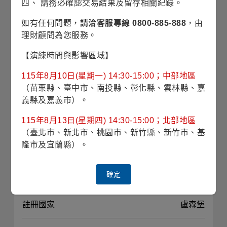
四、 請務必確認交易結果及留存相關紀錄。
波動風險
15.18% (理柏三年期原幣別)
如有任何問題，
請洽客服專線 0800-885-888
，由
理財顧問為您服務。
對應指數
MSCI India Index-NR
【演練時間與影響區域】
最高手續費
3.00%
115年8月10日(星期一) 14:30-15:00；中部地區
（苗栗縣、臺中市、南投縣、彰化縣、雲林縣、嘉
經理費
1.000%
義縣及嘉義市）。
115年8月13日(星期四) 14:30-15:00；北部地區
投資標的
普通股為主
（臺北市、新北市、桃園市、新竹縣、新竹市、基
隆市及宜蘭縣）。
投資地區
印度
確定
計價幣別
美元
註冊國家
盧森堡