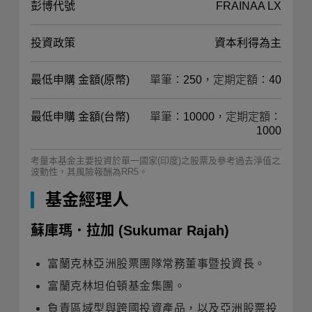
彭博代號
FRAINAA LX
投資政策
資本利得為主
最低申購 金額(原幣)
單筆：250，定期定額：40
最低申購 金額(台幣)
單筆：10000，定期定額：
1000
考量本基金主要投資於單一國家(印度)之股票及參考過去淨值之
波動性，其風險報酬為RR5。
基金經理人
蘇庫瑪．拉加
(Sukumar Rajah)
富蘭克林亞洲股票團隊常務董事暨投資長。
富蘭克林坦伯頓基金集團。
負責區域型與跨國投資產品，以及亞洲股票投