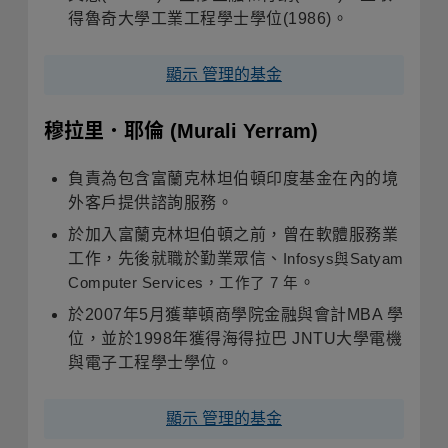
得魯奇大學工業工程學士學位(1986)。
顯示 管理的基金
穆拉里．耶倫
(Murali Yerram)
負責為包含富蘭克林坦伯頓印度基金在內的境
外客戶提供諮詢服務。
於加入富蘭克林坦伯頓之前，曾在軟體服務業
工作，先後就職於勤業眾信、
Infosys
與
Satyam
。
Computer Services
，工作了
7
年
於2007年5月獲華頓商學院金融與會計MBA 學
位，並於1998年獲得海得拉巴 JNTU大學電機
與電子工程學士學位。
顯示 管理的基金