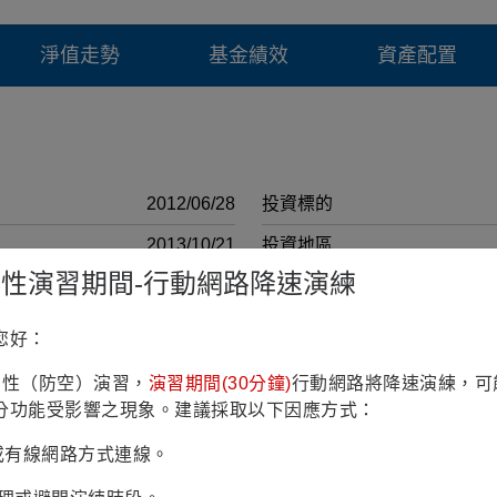
淨值走勢
基金績效
資產配置
2012/06/28
投資標的
2013/10/21
投資地區
鎮韌性演習期間-行動網路降速演練
6億7仟2佰萬臺幣 (2026/07/30)
計價幣別
RR3(穩健型)
註冊國家
您好：
4.18% (理柏三年期原幣別)
彭博代號
鎮韌性（防空）演習，
演習期間(30分鐘)
行動網路將降速演練，可
-
投資政策
分功能受影響之現象。建議採取以下因應方式：
3.00%
最低申購 金額(原幣)
Fi或有線網路方式連線。
1.80%
最低申購 金額(台幣)