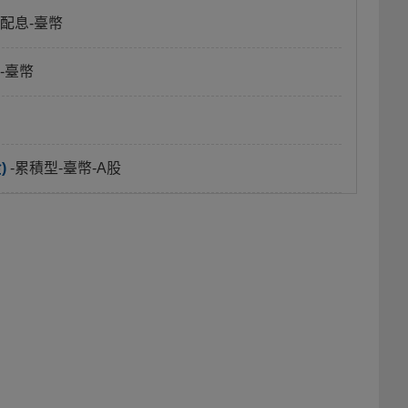
月配息-臺幣
-臺幣
)
-累積型-臺幣-A股