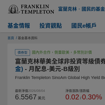
富蘭克林‧國民的基金
基金情報
投資觀點
國民e帳戶
/
首頁
基金基本資料
國內外合作，側重歐美，多幣別計價
債券型
富蘭克林華美全球非投資等級債
金)
- 月配息-美元-B級別
Franklin Templeton SinoAm Global High Yield 
最新淨值
2026/08/04
淨值漲跌/漲跌幅
6.5567
0.02
0.30%
美元
/