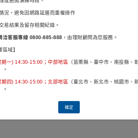
辦理或避開演練時段。
易情況，避免因網路延遲而重複操作
認交易結果及留存相關紀錄。
請洽客服專線 0800-885-888
，由理財顧問為您服務。
計量財務金融學系
響區域】
投資等級債券基金經理人
家固定收益基金經理人
期一) 14:30-15:00；中部地區
（苗栗縣、臺中市、南投縣、
）。
衡基金協管經理人
資部基金經理人
期四) 14:30-15:00；北部地區
（臺北市、新北市、桃園市、
）。
資二部信用分析科高級專員
確定
顯示 管理的基金