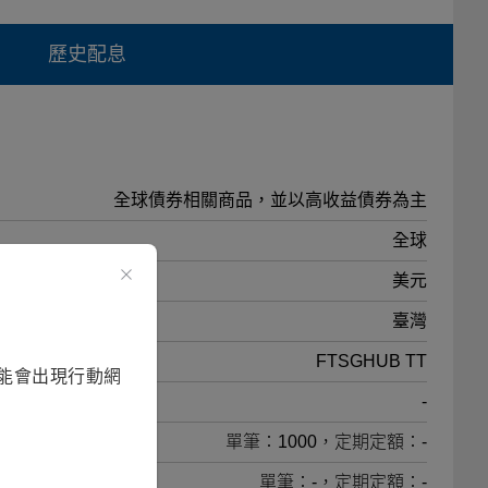
歷史配息
全球債券相關商品，並以高收益債券為主
全球
美元
臺灣
FTSGHUB TT
能會出現行動網
-
單筆：1000，定期定額：-
單筆：-，定期定額：-