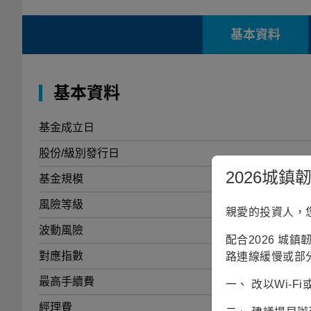
基本資料
基本資料
基金成立日
股份/級別發行日
2026城
基金規模
7
風險等級
親愛的投資人，
波動風險
配合2026 城
對應指數
路連線緩慢或部
最高手續費
一、 改以Wi-
經理費