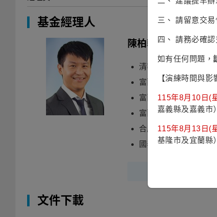
二、 建議提早
基金經理人
三、 請留意交
四、 請務必確
陳柏翰
(Gary)
如有任何問題，
清華大學經濟學系、
【演練時間與影
富蘭克林華美全球非
富蘭克林華美新興國
115年8月10日(星
嘉義縣及嘉義市
富蘭克林華美亞太平
合庫投信固定收益投
115年8月13日(星
基隆市及宜蘭縣
國泰人壽固定收益投
文件下載