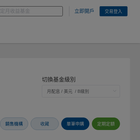
金
您想搜尋的基金關鍵字
立即開戶
交易登入
切換基金級別
銷售機構
收藏
單筆申購
定期定額