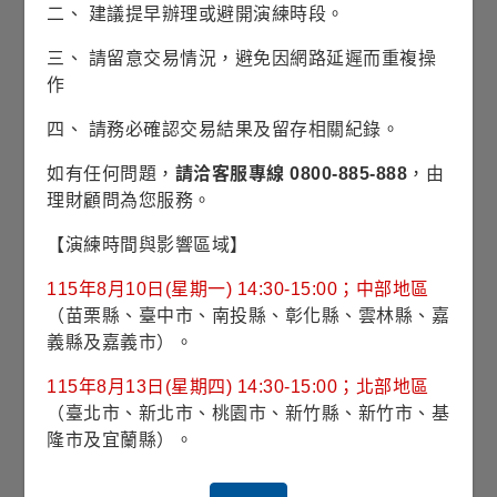
二、 建議提早辦理或避開演練時段。
(註1)
為基金所有持債之加權平均到期殖利率，其乃假設每一債
三、 請留意交易情況，避免因網路延遲而重複操
券均持有至到期且期間所收的債息均滾入再投資計算而得的平
均年收益率。「最低到期殖利率」，計算方式除如前述外，另
作
考量可贖回債券被提前償還情境時的水準。納入計算之資產皆
包括所有持債。基金持債到期殖利率不代表基金報酬率或配息
四、 請務必確認交易結果及留存相關紀錄。
率。
(註2)
平均債信評等乃依據各持債市值，以簡單加權平均計算投
如有任何問題，
請洽客服專線 0800-885-888
，由
資組合的債信品質。各持債引用不同債信評等機構(標準普爾、
穆迪及惠譽)之評等。若三家均有評等取中間級；若兩家有評等
理財顧問為您服務。
取最低級(西方資產系列取最高評級)；若只有一家有評等則取該
評級；而若均未賦予評級則列入未評等類別。納入計算之資產
【演練時間與影響區域】
項目包含債券以及信用型的衍生性金融商品部位。信用評等由
AAA(最高級)~D(最低級)。整體信用評等水準愈低，顯示投資組
合之債信風險愈高。
115年8月10日(星期一) 14:30-15:00；中部地區
（苗栗縣、臺中市、南投縣、彰化縣、雲林縣、嘉
義縣及嘉義市）。
投資產業(%)
(2026/06/30)
115年8月13日(星期四) 14:30-15:00；北部地區
（臺北市、新北市、桃園市、新竹縣、新竹市、基
40
隆市及宜蘭縣）。
32.27%
32.27%
28.16%
28.16%
30