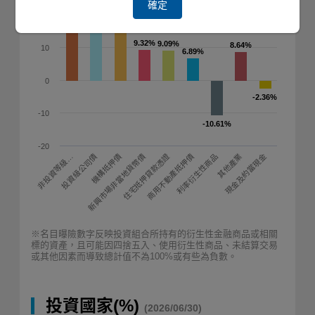
確定
20
16.09%
16.09%
9.32%
9.32%
9.09%
9.09%
8.64%
8.64%
10
6.89%
6.89%
0
-2.36%
-2.36%
-10
-10.61%
-10.61%
-20
機構抵押債
商用不動產抵押債
現金及約當現金
非投資等級…
新興市場非當地貨幣債
利率衍生性商品
投資級公司債
住宅抵押貸款憑證
其他產業
※名目曝險數字反映投資組合所持有的衍生性金融商品或相關
標的資產，且可能因四捨五入、使用衍生性商品、未結算交易
或其他因素而導致總計值不為100%或有些為負數。
投資國家(%)
(2026/06/30)