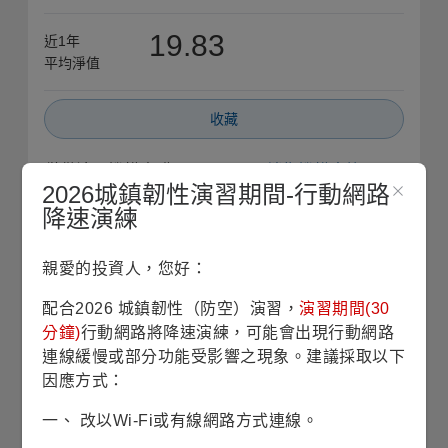
19.83
近1年
平均淨值
收藏
僅供法人機構申購
銷售機構查詢
2026城鎮韌性演習期間-行動網路
降速演練
債券配置
(2026/06/30)
親愛的投資人，您好：
到期殖利率
(註1)
7.34%
配合2026 城鎮韌性（防空）演習，
演習期間(30
分鐘)
行動網路將降速演練，可能會出現行動網路
平均存續期間
3.88 years
連線緩慢或部分功能受影響之現象。建議採取以下
因應方式：
平均到期年限
5.18 years
一、 改以Wi-Fi或有線網路方式連線。
平均債信評等
(註2)
BB+