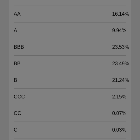
AA
16.14%
A
9.94%
BBB
23.53%
BB
23.49%
B
21.24%
CCC
2.15%
CC
0.07%
C
0.03%