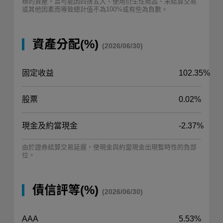
標的資產，且可能因四捨五入、使用衍生性商品、未結算交易
或其他因素而導致總計值不為100%或有些為負數。
資產分配(%)
(2026/06/30)
固定收益
102.35%
股票
0.02%
現金及約當現金
-2.37%
由於證券結算交易延遲，使現金與約當現金出現暫時性的負部
位。
債信評等(%)
(2026/06/30)
AAA
5.53%