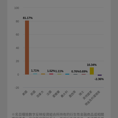
100
81.17%
81.17%
80
60
40
20
10.34%
10.34%
1.71%
1.71%
1.52%
1.52%
1.11%
1.11%
0.76%
0.76%
0.69%
0.69%
0
-2.36%
-2.36%
-20
愛爾蘭
現金及約當現金
加拿大
英國
墨西哥
美國
義大利
法國
其他國家
瑞士
※名目曝險數字反映投資組合所持有的衍生性金融商品或相關