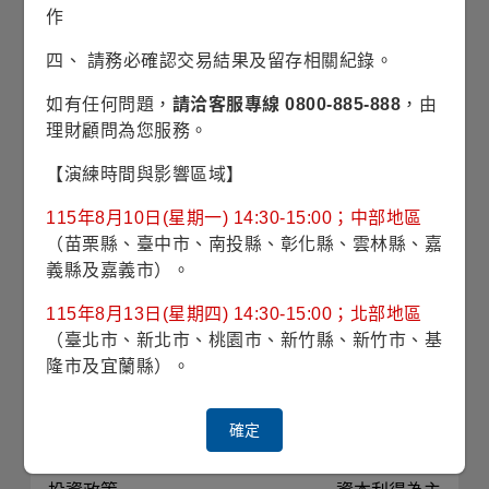
對應指數
MSCI World Information
作
Technology Index
四、 請務必確認交易結果及留存相關紀錄。
最高手續費
遞延銷售手續費率
如有任何問題，
請洽客服專線 0800-885-888
，由
理財顧問為您服務。
經理費
1.000%
【演練時間與影響區域】
投資標的
股票為主
115年8月10日(星期一) 14:30-15:00；中部地區
（苗栗縣、臺中市、南投縣、彰化縣、雲林縣、嘉
投資地區
全球(美國為主)
義縣及嘉義市）。
115年8月13日(星期四) 14:30-15:00；北部地區
計價幣別
日圓
（臺北市、新北市、桃園市、新竹縣、新竹市、基
隆市及宜蘭縣）。
註冊國家
盧森堡
確定
彭博代號
FRATFAJ LX