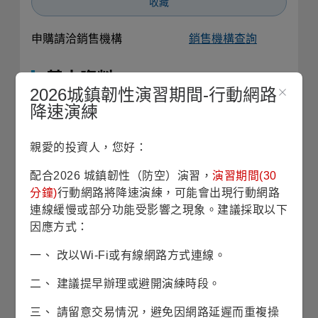
收藏
申購請洽銷售機構
銷售機構查詢
基本資料
2026城鎮韌性演習期間-行動網路
降速演練
基金成立日
2000/04/03
親愛的投資人，您好：
股份/級別發行日
2025/03/28
配合2026 城鎮韌性（防空）演習，
演習期間(30
分鐘)
行動網路將降速演練，可能會出現行動網路
基金規模
145億7仟4佰萬美元
(2026/07/31)
連線緩慢或部分功能受影響之現象。建議採取以下
因應方式：
風險等級
RR4(穩健型)
一、 改以Wi-Fi或有線網路方式連線。
二、 建議提早辦理或避開演練時段。
波動風險
26.40% (理柏一年期原幣別)
三、 請留意交易情況，避免因網路延遲而重複操