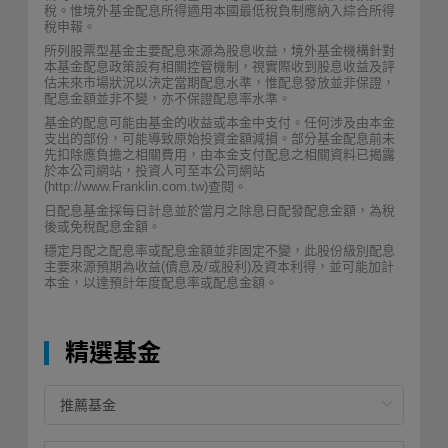
稅。惟境外基金配息所得適用本國最低稅負制應納入綜合所得
稅申報。
所列股票型基金主要配息來源為股息收益，境外基金機構針對
本基金配息政策設有相關控管機制，視實際收到股息收益及評
估未來市場狀況以決定當期配息水準，惟配息發放並非保證，
配息金額並非不變，亦不保證配息率水準。
基金的配息可能由基金的收益或本金中支付。任何涉及由本金
支出的部份，可能導致原始投資金額減損。部分基金配息前未
先扣除應負擔之相關費用，由本金支付配息之相關資料已揭露
於本公司網站，投資人可至本公司網站
(http://www.Franklin.com.tw)查閱。
日配息基金採每日計息並於當月之除息日配發配息金額，為稅
後或免稅配息金額。
穩定月配之配息率或配息金額並非固定不變，此股份級別配息
主要來源預期為收益(債息及/或股利)及資本利得，並可能加計
本金，以達預計年度配息率或配息金額。
精選基金