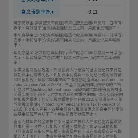
含息報酬率(%)
-0.11
月配息基金:當月配息率係採(每單位配息金額/除息前一日淨值)
表示，月報酬率(含息)為截至除息日之前一月底含息報酬率。
季配息基金:當次配息率係採(每單位配息金額/除息前一日淨值)
表示，季報酬率(含息)為截至除息日之前一月底之含息季報酬
率。
年配息基金:當次配息率係採(每單位配息金額/除息前一日淨值)
表示，年報酬率(含息)為截至除息日之前一月底之含息年報酬
率。
依美國相關稅法規定，外國投資人所獲得的基金配息其來源是
長期資本利得者免稅，短期資本利得與一般配息所得則須課徵
30%預扣稅。但依2004年美國工作機會創造法案(the American
Jobs Creation Act of 2004)，各基金從其美國境內來源的合格
利息收益(Qualified Interest Income)與短期資本利得(實質財產
所得部份除外)等所支付之配息於稅賦優惠期間可享有免除美國
預扣稅之優惠；目前此稅賦優惠期間已依2015年保護美國人免
於高稅法案(the Protecting Americans from Tax Hikes Act of
2015)予以永久延長。各基金符合該稅賦優惠之配息金額比率依
各基金情況而有所不同，將依照實際狀況而定。
富蘭克林坦伯頓全球投資系列基金之投資人無須在盧森堡繳納
資本利得、收益、代扣稅、贈禮、房地產、繼承或其他稅捐
（於盧森堡有永久居留權、盧森堡居民、或在盧森堡有常設機
構的人士除外）。本系列基金之配息在盧森堡無須支付預扣