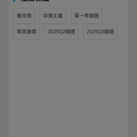
複合債
存債主義
第一季精選
降息擁債
2025Q2精選
2025Q3精選