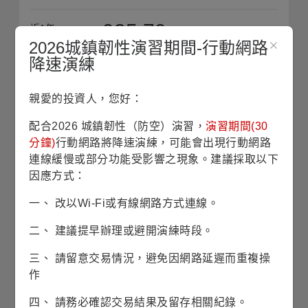
935.79
近1年
平均淨值
2026城鎮韌性演習期間-行動網路
降速演練
收藏
親愛的投資人，您好：
單筆申購
配合2026 城鎮韌性（防空）演習，
演習期間(30
分鐘)
行動網路將降速演練，可能會出現行動網路
定期定額
連線緩慢或部分功能受影響之現象。建議採取以下
因應方式：
銷售機構查詢
一、 改以Wi-Fi或有線網路方式連線。
歷史配息查詢
二、 建議提早辦理或避開演練時段。
三、 請留意交易情況，避免因網路延遲而重複操
作
四、 請務必確認交易結果及留存相關紀錄。
除息日
08/03