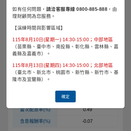
如有任何問題，
請洽客服專線 0800-885-888
，由
淨值
898.53
理財顧問為您服務。
每單位
分配金額
4.445
【演練時間與影響區域】
(日圓)
115年8月10日(星期一) 14:30-15:00；中部地區
當次配息率(%)
0.49
（苗栗縣、臺中市、南投縣、彰化縣、雲林縣、嘉
含息報酬率(%)
-0.90
義縣及嘉義市）。
115年8月13日(星期四) 14:30-15:00；北部地區
除息日
07/01
（臺北市、新北市、桃園市、新竹縣、新竹市、基
隆市及宜蘭縣）。
淨值
907.94
每單位
分配金額
4.518
確定
(日圓)
當次配息率(%)
0.49
含息報酬率(%)
-0.07