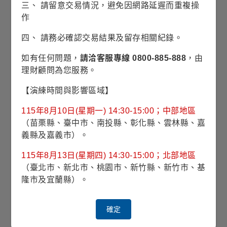
三、 請留意交易情況，避免因網路延遲而重複操
作
四、 請務必確認交易結果及留存相關紀錄。
相關訊息
如有任何問題，
請洽客服專線 0800-885-888
，由
理財顧問為您服務。
產業趨勢
「NIPPON」結構性優勢助推日股漲升趨勢
【演練時間與影響區域】
115年8月10日(星期一) 14:30-15:00；中部地區
產業趨勢
（苗栗縣、臺中市、南投縣、彰化縣、雲林縣、嘉
AI大聯盟，日本亦搭乘人工智慧基礎建設順風
義縣及嘉義市）。
115年8月13日(星期四) 14:30-15:00；北部地區
每月投資觀點
（臺北市、新北市、桃園市、新竹縣、新竹市、基
AI火爆五月天，台股、科技再衝鋒
隆市及宜蘭縣）。
每季投資展望
確定
富蘭克林2026年第三季投資策略