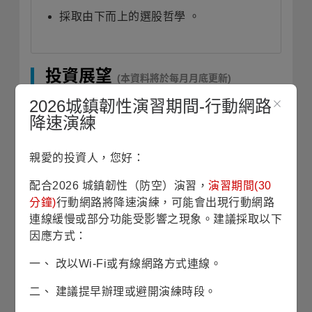
採取由下而上的選股哲學 。
投資展望
(本資料將於每月月底更新)
2026城鎮韌性演習期間-行動網路
降速演練
日本國內經濟經歷
30
年通縮後現正邁入通膨
環境，包含成長、薪資與物價皆呈現上升循
親愛的投資人，您好：
環，日本官方促成長政策有潛力進一步提升
長期成長前景，此外日本的公司治理改革活
配合2026 城鎮韌性（防空）演習，
演習期間(30
動已深入各大小企業，形塑結構性股東權益
分鐘)
行動網路將降速演練，可能會出現行動網路
報酬率改善利基。公司治理改善提升企業經
連線緩慢或部分功能受影響之現象。建議採取以下
營效率與財務回報，不僅有助增添日股投資
因應方式：
吸引力，來自企業買回庫藏股的股市買盤本
身就是過去幾年推升日股上漲的最重要資金
一、 改以Wi-Fi或有線網路方式連線。
動能來源，預期此趨勢將獲延續，可望助推
二、 建議提早辦理或避開演練時段。
日股延續上行走勢。