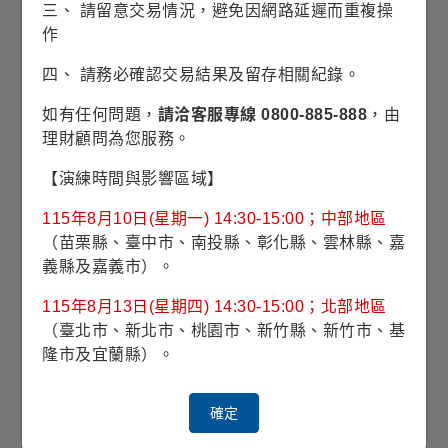
三、 請留意交易情況，避免因網路延遲而重複操
作
四、 請務必確認交易結果及留存相關紀錄。
相關訊息
如有任何問題，
請洽客服專線 0800-885-888
，由
理財顧問為您服務。
產業趨勢
「NIPPON」結構性優勢助推日股漲升趨勢
【演練時間與影響區域】
115年8月10日(星期一) 14:30-15:00；中部地區
產業趨勢
（苗栗縣、臺中市、南投縣、彰化縣、雲林縣、嘉
AI大聯盟，日本亦搭乘人工智慧基礎建設順風
義縣及嘉義市）。
115年8月13日(星期四) 14:30-15:00；北部地區
每月投資觀點
（臺北市、新北市、桃園市、新竹縣、新竹市、基
AI火爆五月天，台股、科技再衝鋒
隆市及宜蘭縣）。
每季投資展望
確定
富蘭克林2026年第三季投資策略