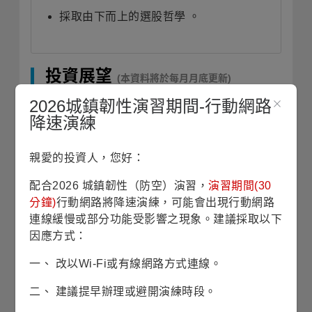
採取由下而上的選股哲學 。
投資展望
(本資料將於每月月底更新)
2026城鎮韌性演習期間-行動網路
降速演練
日本國內經濟經歷
30
年通縮後現正邁入通膨
環境，包含成長、薪資與物價皆呈現上升循
親愛的投資人，您好：
環，日本官方促成長政策有潛力進一步提升
長期成長前景，此外日本的公司治理改革活
配合2026 城鎮韌性（防空）演習，
演習期間(30
動已深入各大小企業，形塑結構性股東權益
分鐘)
行動網路將降速演練，可能會出現行動網路
報酬率改善利基。公司治理改善提升企業經
連線緩慢或部分功能受影響之現象。建議採取以下
營效率與財務回報，不僅有助增添日股投資
因應方式：
吸引力，來自企業買回庫藏股的股市買盤本
身就是過去幾年推升日股上漲的最重要資金
一、 改以Wi-Fi或有線網路方式連線。
動能來源，預期此趨勢將獲延續，可望助推
二、 建議提早辦理或避開演練時段。
日股延續上行走勢。