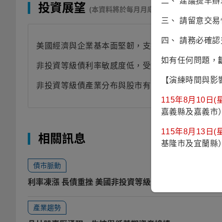
二、 建議提早
投資展望
(本資料將於每月月底更新)
三、 請留意交
四、 請務必確
美國經濟與企業基本面堅韌，支撐非投資等級債後
如有任何問題，
非投資等級債
利率敏感度低，受通膨與利率波動影
【演練時間與影
非投資等級債產業分布與股市有高度差異，可分散
115年8月10日(星
嘉義縣及嘉義市
115年8月13日(星
相關訊息
基隆市及宜蘭縣
債市脈動
利率凍漲 長債重挫 美國非投資等級公司債扛得住壓力
產業趨勢