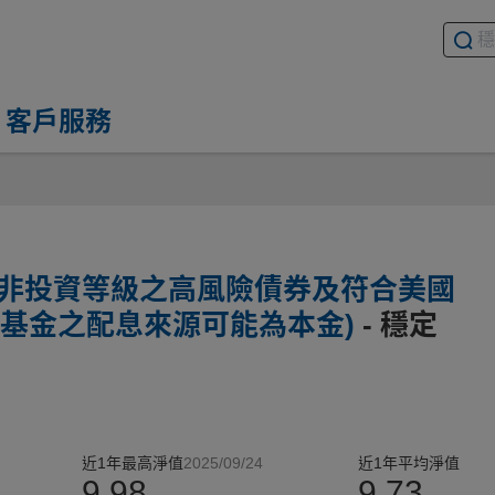
搜尋基
請輸入
客戶服務
於非投資等級之高風險債券及符合美國
券且基金之配息來源可能為本金)
- 穩定
近1年最高淨值
2025/09/24
近1年平均淨值
9.98
9.73