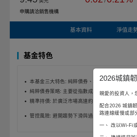
美元
/
申購請洽銷售機構
基本資料
淨值走
基金特色
2026城
本基金三大特色: 純粹債券、精準持債、管控風
純粹債券策略: 主要從指數成分中尋求超額報酬
親愛的投資人，
精準持債: 於廣泛市場高達約1900檔標的中精
配合2026 城
路連線緩慢或部
管控風險: 避開趨勢下滑與過度競爭產業。
一、 改以Wi-