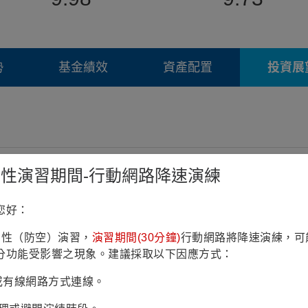
勢
基金績效
資產配置
投資展
鎮韌性演習期間-行動網路降速演練
險。
機會，不訴求藉衍生性金融商品增加曝險。
您好：
選約300檔左右持債，精準聚焦優質標的。
鎮韌性（防空）演習，
演習期間(30分鐘)
行動網路將降速演練，可
分功能受影響之現象。建議採取以下因應方式：
Fi或有線網路方式連線。