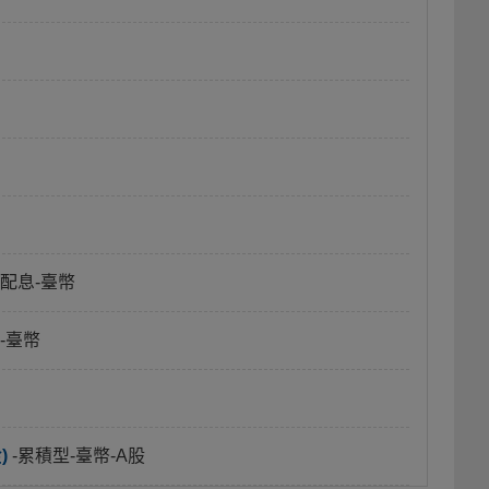
月配息-臺幣
-臺幣
)
-累積型-臺幣-A股