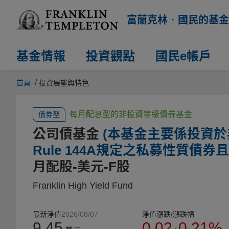
富蘭克林‧國民的基金
基金情報
投資觀點
國民e帳戶
/
首頁
投資展望與特色
每月配息型的非投資等級債券基金
債券型
公司債基金
(本基金主要係投資
Rule 144A規定之私募性質債
月配股-美元-F股
Franklin High Yield Fund
最新淨值
2026/08/07
淨值漲跌/漲跌幅
9.45
0.02
0.21%