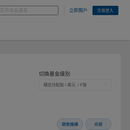
金
您想搜尋的基金關鍵字
立即開戶
交易登入
切換基金級別
銷售機構
收藏