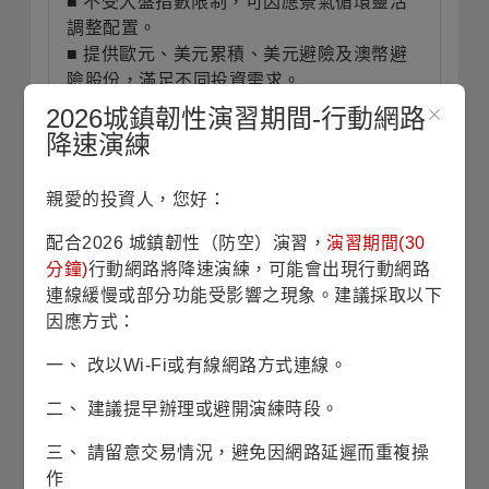
■ 不受大盤指數限制，可因應景氣循環靈活
調整配置。
■ 提供歐元、美元累積、美元避險及澳幣避
險股份，滿足不同投資需求。
2026城鎮韌性演習期間-行動網路
降速演練
投資展望
(本資料將於每月月底更新)
親愛的投資人，您好：
全球景氣具備韌性、關稅對通膨的影響可
配合2026 城鎮韌性（防空）演習，
演習期間(30
控，貨幣寬鬆環境與擴張財政政策，有助支
分鐘)
行動網路將降速演練，可能會出現行動網路
撐全球經濟及金融市場表現。看好基礎建設
連線緩慢或部分功能受影響之現象。建議採取以下
股票具備三大優勢，包括獲利較不受景氣循
因應方式：
環影響、應對通膨、迎接政策和長期趨勢順
風，後者包括脫碳
(Decarbonization)
、製造
一、 改以Wi-Fi或有線網路方式連線。
業回流
(reshoring/onshoring)
，以及
AI
數據
二、 建議提早辦理或避開演練時段。
中心運算對電力及資料傳輸需求的爆炸式成
長，讓基礎建設股票不僅防禦，防禦中還帶
三、 請留意交易情況，避免因網路延遲而重複操
有成長利基。本基金採取不受對應大盤指數
作