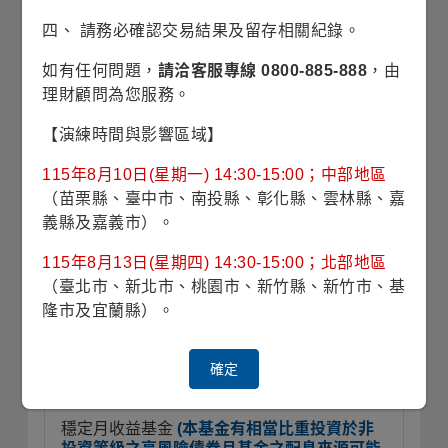
影響的策略
(benchmark unaware)
，可彈性
調整配置，可列為長期投資組合的一環。
四、 請務必確認交易結果及留存相關紀錄。
如有任何問題，
請洽客服專線 0800-885-888
，由
理財顧問為您服務。
相關訊息
【演練時間與影響區域】
115年8月10日(星期一) 14:30-15:00；中部地區
最新經理人評論
（苗栗縣、臺中市、南投縣、彰化縣、雲林縣、嘉
面對景氣不確定，基礎建設有韌性
義縣及嘉義市）。
115年8月13日(星期四) 14:30-15:00；北部地區
（臺北市、新北市、桃園市、新竹縣、新竹市、基
精選基金
隆市及宜蘭縣）。
確定
穩定月收益基金
(本基金有相當比重投資於非