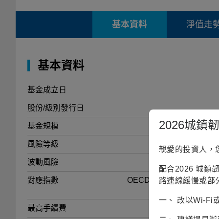
基本資料
淨值走
基本資料
基金成立日
股份/級別發行日
2026城
基金規模
風險等級
親愛的投資人，
波動風險
配合2026 城
對應指數
OECD G7 CPI + 5.5%、FTSE
路連線緩慢或部
一、 改以Wi-
最高手續費