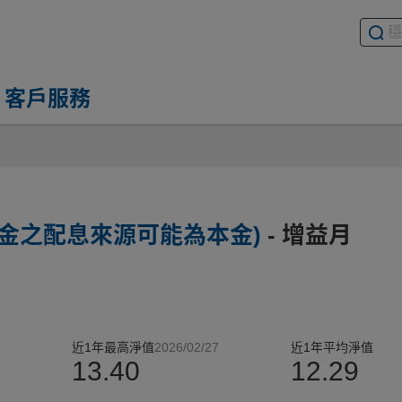
搜尋基
請輸入
客戶服務
基金之配息來源可能為本金)
- 增益月
近1年最高淨值
2026/02/27
近1年平均淨值
%
13.40
12.29