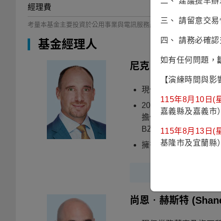
二、 建議提早
經理費
三、 請留意交
考量本基金主要投資於公用事業與電訊服務產業等防禦性(RR3)次
四、 請務必確
基金經理人
如有任何問題，
尼克．蘭利
(Nick La
【演練時間與影
現任常務董事及旗下所
115年8月10日(星
2006年創立睿安基礎建設
嘉義縣及嘉義市
擔任在澳洲掛牌、規模
BZW/AMB AMRO
115年8月13日(星
基隆市及宜蘭縣
擁有奧克蘭大學法學
尚恩‧赫斯特
(Shan