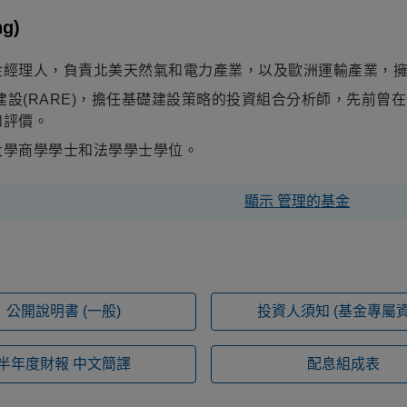
g)
金經理人，負責北美天然氣和電力產業，以及歐洲運輸產業，擁
礎建設(RARE)，擔任基礎建設策略的投資組合分析師，先前曾
和評價。
大學商學學士和法學學士學位。
顯示 管理的基金
公開說明書
(一般)
投資人須知
(基金專屬資
半年度財報
中文簡譯
配息組成表