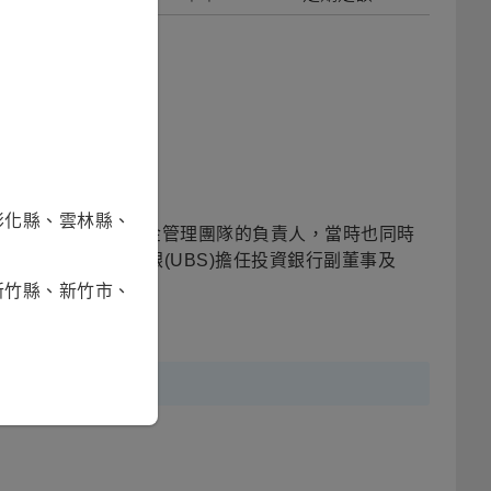
應為RR3。
彰化縣、雲林縣、
P Capital) 基礎建設基金管理團隊的負責人，當時也同時
斯資產，也曾於瑞銀(UBS)擔任投資銀行副董事及
新竹縣、新竹市、