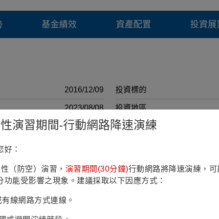
勢
基金績效
資產配置
投資展
2016/12/09
投資標的
2023/08/08
投資地區
鎮韌性演習期間-行動網路降速演練
16億6佰萬歐元 (2026/07/30)
計價幣別
RR3(穩健型)
註冊國家
您好：
11.83% (理柏二年期原幣別)
彭博代號
鎮韌性（防空）演習，
演習期間(30分鐘)
行動網路將降速演練，可
 Global Core Infrastructure
投資政策
分功能受影響之現象。建議採取以下因應方式：
50/50 Index
最低申購 金額(原幣)
Fi或有線網路方式連線。
最低申購 金額(台幣)