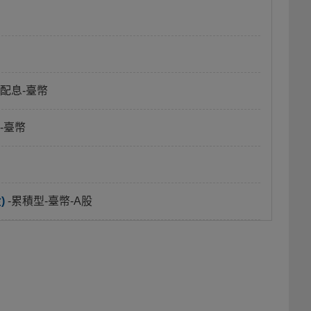
月配息-臺幣
-臺幣
)
-累積型-臺幣-A股