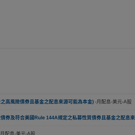
級之高風險債券且基金之配息來源可能為本金)
-月配息-美元-A股
券及符合美國Rule 144A規定之私募性質債券且基金之配息來
-月配息-美元-A股