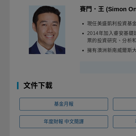
賽門．王
(Simon On
現任美盛凱利投資基
2014年加入睿安基
票的投資研究、分析
擁有澳洲新南威爾斯
文件下載
基金月報
年度財報
中文簡譯