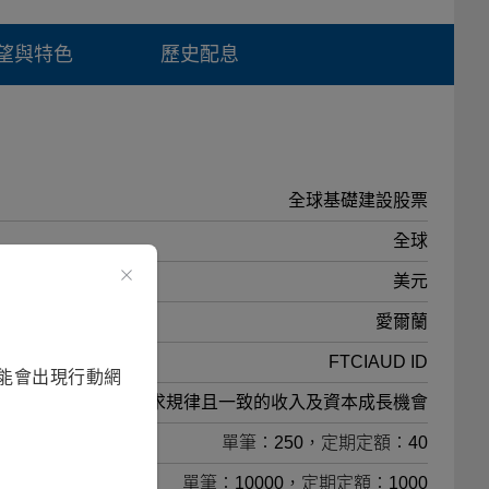
望與特色
歷史配息
全球基礎建設股票
全球
美元
愛爾蘭
FTCIAUD ID
能會出現行動網
追求規律且一致的收入及資本成長機會
單筆：250，定期定額：40
單筆：10000，定期定額：1000