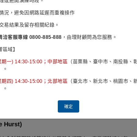
辦理或避開演練時段。
1.500%
易情況，避免因網路延遲而重複操作
產業為多，且基金短中長期波動風險低於防禦產業平均，故本基金之風險報酬等級
認交易結果及留存相關紀錄。
請洽客服專線 0800-885-888
，由理財顧問為您服務。
ngley)
響區域】
有全球基礎建設策略的共同基金經理人，產業經驗達27年。
期一) 14:30-15:00；中部地區
（苗栗縣、臺中市、南投縣、
(RARE Infrastructure)，先前曾擔任澳洲安保資本(AM
）。
50億澳幣的投資信託基金DUET的財務長，負責管理電力及瓦
併購部門經理。
期四) 14:30-15:00；北部地區
（臺北市、新北市、桃園市、
）。
及商學學士學位。
確定
顯示 管理的基金
e Hurst)