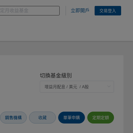
金
您想搜尋的基金關鍵字
立即開戶
交易登入
切換基金級別
銷售機構
收藏
單筆申購
定期定額