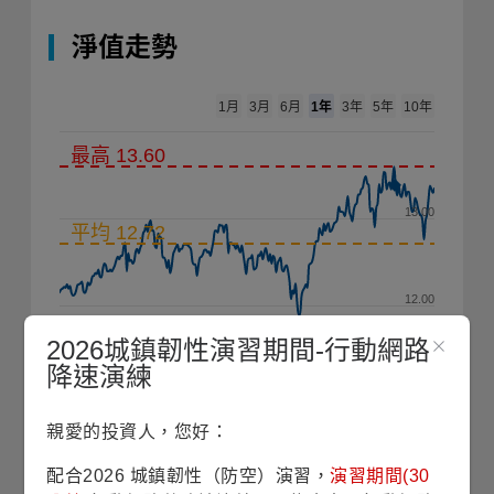
淨值走勢
1年
1月
3月
6月
3年
5年
10年
最高 13.60
13.00
平均 12.72
12.00
2026城鎮韌性演習期間-行動網路
降速演練
11.00
2025/10
2026/01
2026/04
2026/07
親愛的投資人，您好：
配合2026 城鎮韌性（防空）演習，
演習期間(30
2010
2020