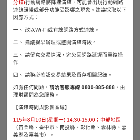
分鐘)
行動網路將降速演練，可能會出現行動網路
連線緩慢或部分功能受影響之現象。建議採取以下
資料來源：理柏，基金過去績效不代表未來績效之表現。
因應方式：
◆
表示為配息日
僅供已投資者參考
一、 改以Wi-Fi或有線網路方式連線。
二、 建議提早辦理或避開演練時段。
最新淨值
2026/08/07
三、 請留意交易情況，避免因網路延遲而重複操
13.35
歐元
作
四、 請務必確認交易結果及留存相關紀錄。
0.05
0.38%
淨值漲跌/
/
漲跌幅
如有任何問題，
請洽客服專線 0800-885-888
，由
理財顧問為您服務。
13.60
近1年
【演練時間與影響區域】
最高淨值
(2026/06/30)
115年8月10日(星期一) 14:30-15:00；中部地區
（苗栗縣、臺中市、南投縣、彰化縣、雲林縣、嘉
12.72
近1年
義縣及嘉義市）。
平均淨值