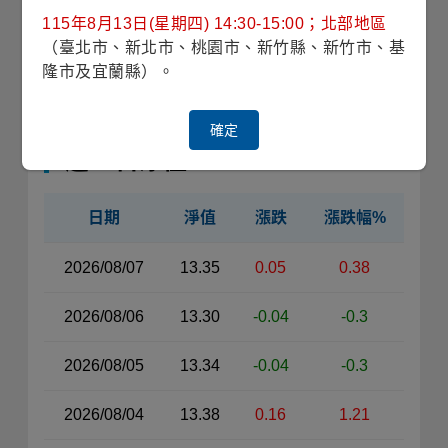
115年8月13日(星期四) 14:30-15:00；北部地區
（臺北市、新北市、桃園市、新竹縣、新竹市、基
收藏
隆市及宜蘭縣）。
停止交易
銷售機構查詢
確定
近30日淨值
日期
淨值
漲跌
漲跌幅%
近30日淨值資料表（左側）
2026/08/07
13.35
0.05
0.38
2026/08/06
13.30
-0.04
-0.3
2026/08/05
13.34
-0.04
-0.3
2026/08/04
13.38
0.16
1.21