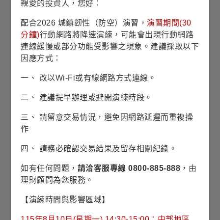
親愛的投資人，您好：
資料來源：理柏，基金過去績效不代表未來績效之表現。
◆
表示為配息日
配合2026 城鎮韌性（防空）演習，
演習期間(30
引領全球經濟的成長引擎
分鐘)
行動網路將降速演練，可能會出現行動網路
連線緩慢或部分功能受影響之現象。建議採取以下
因應方式：
最新淨值
2026/08/06
76.63
一、 改以Wi-Fi或有線網路方式連線。
美元
二、 建議提早辦理或避開演練時段。
-1.02
-1.31%
淨值漲跌/
/
三、 請留意交易情況，避免因網路延遲而重複操
漲跌幅
作
85.12
近1年
四、 請務必確認交易結果及留存相關紀錄。
最高淨值
(2026/06/02)
如有任何問題，
請洽客服專線 0800-885-888
，由
理財顧問為您服務。
65.77
近1年
【演練時間與影響區域】
平均淨值
115年8月10日(星期一) 14:30-15:00；中部地區