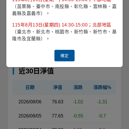
（苗栗縣、臺中市、南投縣、彰化縣、雲林縣、嘉
收藏
義縣及嘉義市）。
單筆申購
115年8月13日(星期四) 14:30-15:00；北部地區
（臺北市、新北市、桃園市、新竹縣、新竹市、基
隆市及宜蘭縣）。
定期定額
銷售機構查詢
確定
近30日淨值
日期
淨值
漲跌
漲跌幅%
近30日淨值資料表（左側）
2026/08/06
76.63
-1.02
-1.31
2026/08/05
77.65
-0.55
-0.7