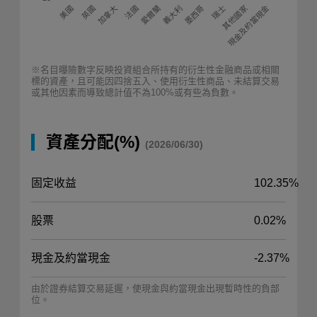
愛爾蘭
現金及約當現金
加拿大
英國
墨西哥
美國
義大利
法國
其他國家
瑞士
※名目曝險數字反映投資組合所持有的衍生性金融商品或相關
標的資產，且可能因四捨五入、使用衍生性商品、未結算交易
或其他因素而導致總計值不為100%或有些為負數。
資產分配(%)
(2026/06/30)
固定收益
102.35%
股票
0.02%
現金及約當現金
-2.37%
由於證券結算交易延遲，使現金與約當現金出現暫時性的負部
位。