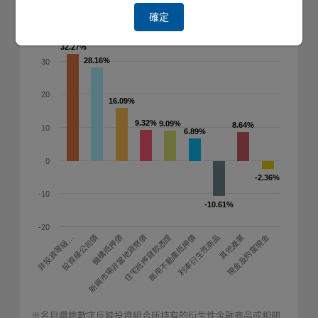
(2026/06/30)
確定
40
32.27%
32.27%
28.16%
28.16%
30
20
16.09%
16.09%
9.32%
9.32%
9.09%
9.09%
8.64%
8.64%
10
6.89%
6.89%
0
-2.36%
-2.36%
-10
-10.61%
-10.61%
-20
機構抵押債
商用不動產抵押債
現金及約當現金
非投資等級…
新興市場非當地貨幣債
利率衍生性商品
投資級公司債
住宅抵押貸款憑證
其他產業
※名目曝險數字反映投資組合所持有的衍生性金融商品或相關