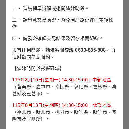
平均存續期間
3.88 years
二、 建議提早辦理或避開演練時段。
平均到期年限
5.18 years
三、 請留意交易情況，避免因網路延遲而重複操
作
平均債信評等
(註2)
BB+
四、 請務必確認交易結果及留存相關紀錄。
(註1)
為基金所有持債之加權平均到期殖利率，其乃假設每一債
券均持有至到期且期間所收的債息均滾入再投資計算而得的平
如有任何問題，
請洽客服專線 0800-885-888
，由
均年收益率。「最低到期殖利率」，計算方式除如前述外，另
理財顧問為您服務。
考量可贖回債券被提前償還情境時的水準。納入計算之資產皆
包括所有持債。基金持債到期殖利率不代表基金報酬率或配息
率。
【演練時間與影響區域】
(註2)
平均債信評等乃依據各持債市值，以簡單加權平均計算投
資組合的債信品質。各持債引用不同債信評等機構(標準普爾、
115年8月10日(星期一) 14:30-15:00；中部地區
穆迪及惠譽)之評等。若三家均有評等取中間級；若兩家有評等
（苗栗縣、臺中市、南投縣、彰化縣、雲林縣、嘉
取最低級(西方資產系列取最高評級)；若只有一家有評等則取該
評級；而若均未賦予評級則列入未評等類別。納入計算之資產
義縣及嘉義市）。
項目包含債券以及信用型的衍生性金融商品部位。信用評等由
AAA(最高級)~D(最低級)。整體信用評等水準愈低，顯示投資組
115年8月13日(星期四) 14:30-15:00；北部地區
合之債信風險愈高。
（臺北市、新北市、桃園市、新竹縣、新竹市、基
隆市及宜蘭縣）。
投資產業(%)