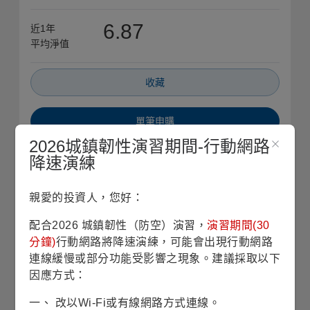
6.87
近1年
平均淨值
收藏
單筆申購
2026城鎮韌性演習期間-行動網路
降速演練
定期定額
銷售機構查詢
親愛的投資人，您好：
配合2026 城鎮韌性（防空）演習，
演習期間(30
債券配置
(2026/06/30)
分鐘)
行動網路將降速演練，可能會出現行動網路
連線緩慢或部分功能受影響之現象。建議採取以下
到期殖利率
(註1)
7.34%
因應方式：
一、 改以Wi-Fi或有線網路方式連線。