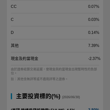
CC
0.07%
C
0.03%
D
0.14%
其他
7.39%
現金及約當現金
-2.37%
由於證券結算交易延遲，使現金與約當現金出現暫時性的負部
位。
註：其他含無評等或不適用評等之證券。
主要投資標的(%)
(2026/06/30)
3.80%