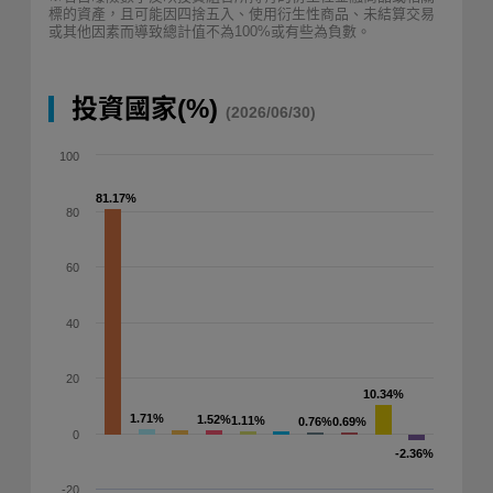
標的資產，且可能因四捨五入、使用衍生性商品、未結算交易
或其他因素而導致總計值不為100%或有些為負數。
投資國家(%)
(2026/06/30)
100
81.17%
81.17%
80
60
40
20
10.34%
10.34%
1.71%
1.71%
1.52%
1.52%
1.11%
1.11%
0.76%
0.76%
0.69%
0.69%
0
-2.36%
-2.36%
-20