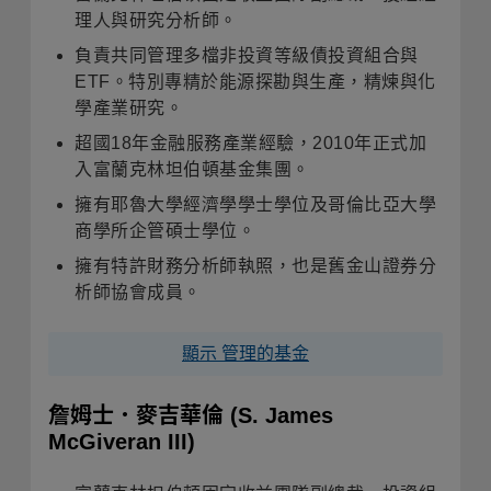
理人與研究分析師。
負責共同管理多檔非投資等級債投資組合與
ETF
。特別專精於能源探勘與生產，精煉與化
學產業研究
。
超國
18
年金融服務產業經驗，
2010
年正式加
入富蘭克林坦伯頓基金集團
。
擁有耶魯大學經濟學學士學位及哥倫比亞大學
商學所企管碩士學位
。
擁有特許財務分析師執照，也是舊金山證券分
析師協會成員
。
顯示 管理的基金
詹姆士．麥吉華倫
(S. James
McGiveran III)