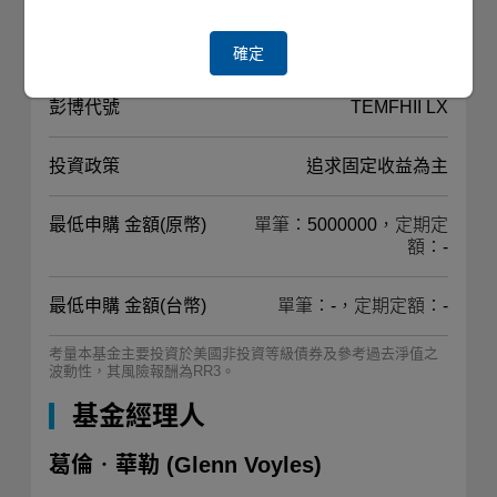
註冊國家
盧森堡
確定
彭博代號
TEMFHII LX
投資政策
追求固定收益為主
最低申購 金額(原幣)
單筆：5000000，定期定
額：-
最低申購 金額(台幣)
單筆：-，定期定額：-
考量本基金主要投資於美國非投資等級債券及參考過去淨值之
波動性，其風險報酬為RR3。
基金經理人
葛倫‧華勒
(Glenn Voyles)