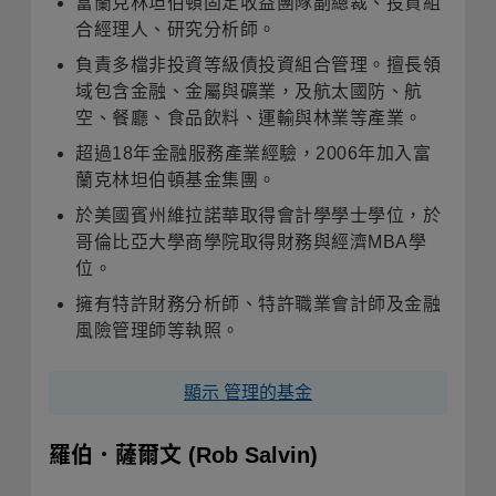
富蘭克林坦伯頓固定收益團隊副總裁、投資組
合經理人、研究分析師。
負責多檔非投資等級債投資組合管理。擅長領
域包含金融、金屬與礦業，及航太國防、航
空、餐廳、食品飲料、運輸與林業等產業。
超過
18
年金融服務產業經驗，
2006
年加入富
蘭克林坦伯頓基金集團。
於美國賓州維拉諾華取得會計學學士學位，於
哥倫比亞大學商學院取得財務與經濟
MBA
學
位
。
擁有特許財務分析師、特許職業會計師及金融
風險管理師等執照。
顯示 管理的基金
羅伯．薩爾文
(Rob Salvin)