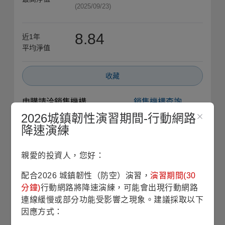
(2025/09/23)
8.84
近1年
平均淨值
收藏
申購請洽銷售機構
銷售機構查詢
2026城鎮韌性演習期間-行動網路
基本資料
降速演練
親愛的投資人，您好：
基金成立日
1996/03/01
配合2026 城鎮韌性（防空）演習，
演習期間(30
股份/級別發行日
2002/09/09
分鐘)
行動網路將降速演練，可能會出現行動網路
連線緩慢或部分功能受影響之現象。建議採取以下
因應方式：
基金規模
12億5仟2佰萬美元
(2026/07/31)