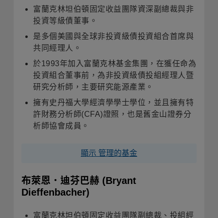
富蘭克林坦伯頓固定收益團隊資深副總裁與非
投資等級債董事。
是多個美國與全球非投資級債投資組合首席與
共同經理人。
於
1993
年加入富蘭克林基金集團，在獲任命為
投資組合董事前，為非投資級債投組經理人暨
研究分析師，主要研究能源產業
。
擁有史丹福大學經濟學學士學位，並且擁有特
許財務分析師
(CFA)
證照，也是舊金山證券分
析師協會成員
。
顯示 管理的基金
布萊恩．迪芬巴赫
(Bryant
Dieffenbacher)
富蘭克林坦伯頓固定收益團隊副總裁、投組經