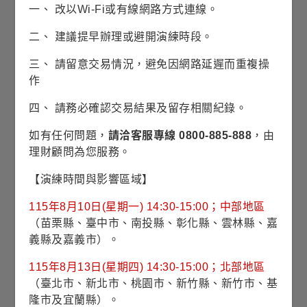
一、 改以Wi-Fi或有線網路方式連線。
風險等級
RR3(穩健型)
二、 建議提早辦理或避開演練時段。
三、 請留意交易情況，避免因網路延遲而重複操
波動風險
4.31% (理柏三年期原幣別)
作
對應指數
ICE BofA US High Yield
四、 請務必確認交易結果及留存相關紀錄。
Constrained Index
如有任何問題，
請洽客服專線 0800-885-888
，由
理財顧問為您服務。
最高手續費
【演練時間與影響區域】
經理費
0.550%
115年8月10日(星期一) 14:30-15:00；中部地區
（苗栗縣、臺中市、南投縣、彰化縣、雲林縣、嘉
投資標的
公司債券為主
義縣及嘉義市）。
投資地區
美國為主
115年8月13日(星期四) 14:30-15:00；北部地區
（臺北市、新北市、桃園市、新竹縣、新竹市、基
隆市及宜蘭縣）。
計價幣別
美元