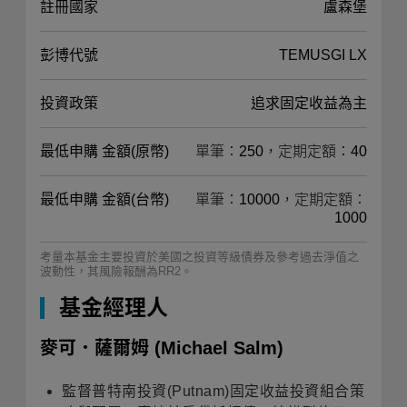
註冊國家
盧森堡
彭博代號
TEMUSGI LX
投資政策
追求固定收益為主
最低申購 金額(原幣)
單筆：250，定期定額：40
最低申購 金額(台幣)
單筆：10000，定期定額：
1000
考量本基金主要投資於美國之投資等級債券及參考過去淨值之
波動性，其風險報酬為RR2。
基金經理人
麥可．薩爾姆
(Michael Salm)
監督普特南投資(Putnam)固定收益投資組合策