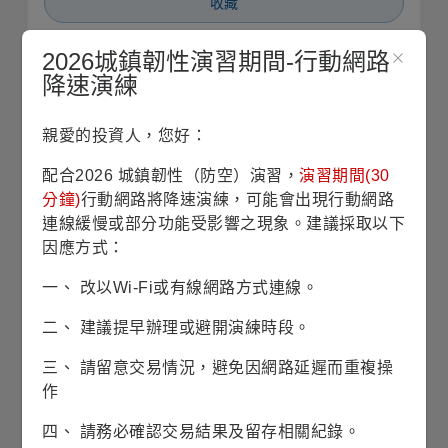
收藏
2026城鎮韌性演習期間-行動網路
單筆申購
降速演練
定期定額
親愛的投資人，您好：
銷售機構查詢
配合2026 城鎮韌性（防空）演習，
演習期間(30
分鐘)
行動網路將降速演練，可能會出現行動網路
基本資料
連線緩慢或部分功能受影響之現象。建議採取以下
因應方式：
基金成立日
1991/02/28
一、 改以Wi-Fi或有線網路方式連線。
二、 建議提早辦理或避開演練時段。
股份/級別發行日
1991/02/28
三、 請留意交易情況，避免因網路延遲而重複操
基金規模
6億4仟8佰萬美元
作
(2026/07/31)
四、 請務必確認交易結果及留存相關紀錄。