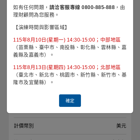
風險等級
RR2(保守型)
如有任何問題，
請洽客服專線 0800-885-888
，由
理財顧問為您服務。
波動風險
5.86% (理柏三年期原幣別)
【演練時間與影響區域】
對應指數
Bloomberg U.S. Government -
115年8月10日(星期一) 14:30-15:00；中部地區
Intermediate Index
（苗栗縣、臺中市、南投縣、彰化縣、雲林縣、嘉
義縣及嘉義市）。
最高手續費
1.50%
115年8月13日(星期四) 14:30-15:00；北部地區
（臺北市、新北市、桃園市、新竹縣、新竹市、基
經理費
0.400%
隆市及宜蘭縣）。
投資標的
政府債券為主
確定
投資地區
美國
計價幣別
美元