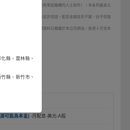
、盧森堡居民、或在盧森堡有常設機構的人士除外）。本系列基金之
當期配息水準，惟配息發放並非保證，配息金額並非不變，亦不保證
用，由本金支付配息之相關資料已揭露於本公司網站，投資人可至本
息率或配息金額。
彰化縣、雲林縣、
新竹縣、新竹市、
源可能為本金)
-月配息-美元-A股