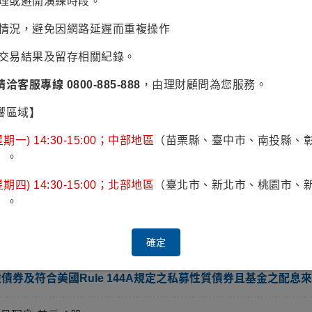
辦理或避開演練時段。
得、收益、代扣稅、贈禮、房地產、繼承或其他稅捐（於盧森堡有永久居留權
負制應納入綜合所得稅申報。
易情況，避免因網路延遲而重複操作
配息政策設有相關控管機制，視實際收到股息收益及評估未來市場狀況以決定
認交易結果及留存相關紀錄。
部份，可能導致原始投資金額減損。部分基金配息前未先扣除應負擔之相關費
請洽客服專線 0800-885-888
，由理財顧問為您服務。
稅配息金額。
響區域】
預期為收益(債息及/或股利)及資本利得，並可能加計本金，以達預計年度配
期一) 14:30-15:00；中部地區
（苗栗縣、臺中市、南投縣、
）。
期四) 14:30-15:00；北部地區
（臺北市、新北市、桃園市、
）。
級之高風險債券且基金之配息來源可能為本金)
-月配息-美元-A股
確定
券及符合美國Rule 144A規定之私募性質債券且基金之配息來