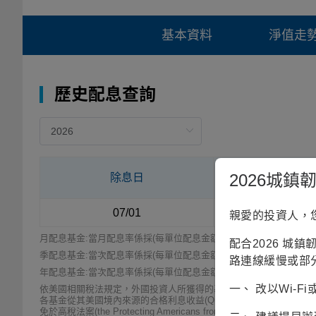
基本資料
淨值走
歷史配息查詢
2026城
除息日
淨值
07/01
6.42
親愛的投資人，
月配息基金:當月配息率係採(每單位配息金額/除息前一日淨值)表示
配合2026 城
季配息基金:當次配息率係採(每單位配息金額/除息前一日淨值)表示
路連線緩慢或部
年配息基金:當次配息率係採(每單位配息金額/除息前一日淨值)表示
一、 改以Wi-
依美國相關稅法規定，外國投資人所獲得的基金配息其來源是長期資本利得者免稅，
各基金從其美國境內來源的合格利息收益(Qualified Interes
免於高稅法案(the Protecting Americans from Tax 