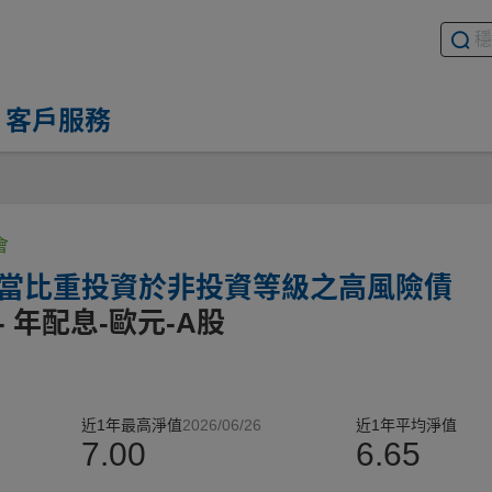
搜尋基
請輸入
客戶服務
會
相當比重投資於非投資等級之高風險債
- 年配息-歐元-A股
近1年最高淨值
2026/06/26
近1年平均淨值
7.00
6.65