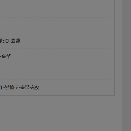
月配息-臺幣
-臺幣
)
-累積型-臺幣-A股