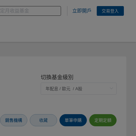
金
您想搜尋的基金關鍵字
立即開戶
交易登入
切換基金級別
銷售機構
收藏
單筆申購
定期定額