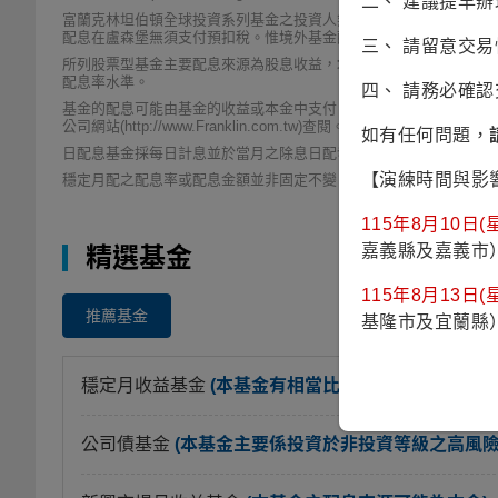
二、 建議提早
富蘭克林坦伯頓全球投資系列基金之投資人無須在盧森堡繳納資本利
配息在盧森堡無須支付預扣稅。惟境外基金配息所得適用本國最低稅
三、 請留意交
所列股票型基金主要配息來源為股息收益，境外基金機構針對本基金
配息率水準。
四、 請務必確
基金的配息可能由基金的收益或本金中支付。任何涉及由本金支出的
公司網站(http://www.Franklin.com.tw)查閱。
如有任何問題，
日配息基金採每日計息並於當月之除息日配發配息金額，為稅後或免
【演練時間與影
穩定月配之配息率或配息金額並非固定不變，此股份級別配息主要來源
115年8月10日(星
嘉義縣及嘉義市
精選基金
115年8月13日(星
推薦基金
基隆市及宜蘭縣
穩定月收益基金
(本基金有相當比重投資於非投資等
公司債基金
(本基金主要係投資於非投資等級之高風險債