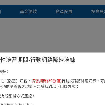
勢
基金績效
資產配置
投資展
每單位
分配金額
鎮韌性演習期間-行動網路降速演練
當次
(歐元)
0.565
您好：
，月報酬率(含息)為截至除息日之前一月底含息報酬率。
鎮韌性（防空）演習，
演習期間(30分鐘)
行動網路將降速演練，可
，季報酬率(含息)為截至除息日之前一月底之含息季報酬率。
分功能受影響之現象。建議採取以下因應方式：
，年報酬率(含息)為截至除息日之前一月底之含息年報酬率。
Fi或有線網路方式連線。
短期資本利得與一般配息所得則須課徵30%預扣稅。但依2004年美國工作機會創造法案(th
t Income)與短期資本利得(實質財產所得部份除外)等所支付之配息於稅賦優惠期
Hikes Act of 2015)予以永久延長。各基金符合該稅賦優惠之配息金額比率依各基金情