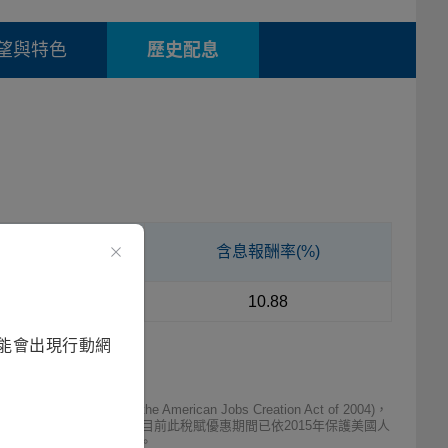
望與特色
歷史配息
配息率(%)
含息報酬率(%)
8.09
10.88
能會出現行動網
e American Jobs Creation Act of 2004)，
間可享有免除美國預扣稅之優惠；目前此稅賦優惠期間已依2015年保護美國人
況而有所不同，將依照實際狀況而定。