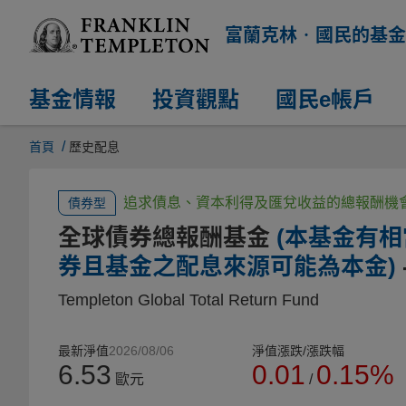
富蘭克林‧國民的基金
基金情報
投資觀點
國民e帳戶
/
首頁
歷史配息
追求債息、資本利得及匯兌收益的總報酬機
債券型
全球債券總報酬基金
(本基金有
券且基金之配息來源可能為本金)
Templeton Global Total Return Fund
最新淨值
2026/08/06
淨值漲跌/漲跌幅
6.53
0.01
0.15%
歐元
/