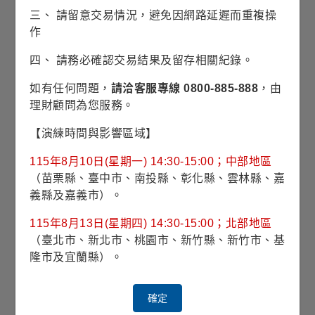
三、 請留意交易情況，避免因網路延遲而重複操
除息日
08/03
作
淨值
911.94
四、 請務必確認交易結果及留存相關紀錄。
每單位
分配金額
5.442
如有任何問題，
請洽客服專線 0800-885-888
，由
(日圓)
理財顧問為您服務。
當次配息率(%)
0.60
【演練時間與影響區域】
含息報酬率(%)
-0.53
115年8月10日(星期一) 14:30-15:00；中部地區
（苗栗縣、臺中市、南投縣、彰化縣、雲林縣、嘉
除息日
07/01
義縣及嘉義市）。
淨值
919.28
115年8月13日(星期四) 14:30-15:00；北部地區
（臺北市、新北市、桃園市、新竹縣、新竹市、基
每單位
分配金額
5.325
隆市及宜蘭縣）。
(日圓)
當次配息率(%)
0.58
確定
含息報酬率(%)
-0.14