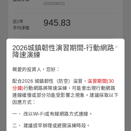
(2025/09/22)
945.83
近1年
平均淨值
收藏
2026城鎮韌性演習期間-行動網路
降速演練
單筆申購
親愛的投資人，您好：
定期定額
配合2026 城鎮韌性（防空）演習，
演習期間(30
分鐘)
行動網路將降速演練，可能會出現行動網路
銷售機構查詢
連線緩慢或部分功能受影響之現象。建議採取以下
因應方式：
歷史配息查詢
一、 改以Wi-Fi或有線網路方式連線。
二、 建議提早辦理或避開演練時段。