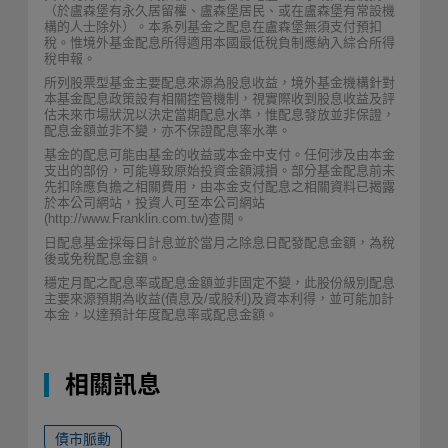
（於盧森堡有永久居留權、盧森堡居民、或在盧森堡有常設機
構的人士除外）。本系列基金之配息在盧森堡無須支付預扣
稅。惟境外基金配息所得適用本國最低稅負制應納入綜合所得
稅申報。
所列股票型基金主要配息來源為股息收益，境外基金機構針對
本基金配息政策設有相關控管機制，視實際收到股息收益及評
估未來市場狀況以決定當期配息水準，惟配息發放並非保證，
配息金額並非不變，亦不保證配息率水準。
基金的配息可能由基金的收益或本金中支付。任何涉及由本金
支出的部份，可能導致原始投資金額減損。部分基金配息前未
先扣除應負擔之相關費用，由本金支付配息之相關資料已揭露
於本公司網站，投資人可至本公司網站
(http://www.Franklin.com.tw)查閱。
日配息基金採每日計息並於當月之除息日配發配息金額，為稅
後或免稅配息金額。
穩定月配之配息率或配息金額並非固定不變，此股份級別配息
主要來源預期為收益(債息及/或股利)及資本利得，並可能加計
本金，以達預計年度配息率或配息金額。
相關訊息
債市脈動