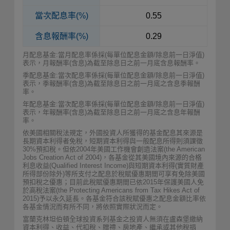
當次配息率(%)
0.55
含息報酬率(%)
0.29
月配息基金:當月配息率係採(每單位配息金額/除息前一日淨值)
表示，月報酬率(含息)為截至除息日之前一月底含息報酬率。
季配息基金:當次配息率係採(每單位配息金額/除息前一日淨值)
表示，季報酬率(含息)為截至除息日之前一月底之含息季報酬
率。
年配息基金:當次配息率係採(每單位配息金額/除息前一日淨值)
表示，年報酬率(含息)為截至除息日之前一月底之含息年報酬
率。
依美國相關稅法規定，外國投資人所獲得的基金配息其來源是
長期資本利得者免稅，短期資本利得與一般配息所得則須課徵
30%預扣稅。但依2004年美國工作機會創造法案(the American
Jobs Creation Act of 2004)，各基金從其美國境內來源的合格
利息收益(Qualified Interest Income)與短期資本利得(實質財產
所得部份除外)等所支付之配息於稅賦優惠期間可享有免除美國
預扣稅之優惠；目前此稅賦優惠期間已依2015年保護美國人免
於高稅法案(the Protecting Americans from Tax Hikes Act of
2015)予以永久延長。各基金符合該稅賦優惠之配息金額比率依
各基金情況而有所不同，將依照實際狀況而定。
富蘭克林坦伯頓全球投資系列基金之投資人無須在盧森堡繳納
資本利得、收益、代扣稅、贈禮、房地產、繼承或其他稅捐