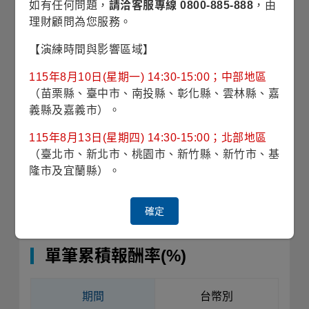
如有任何問題，
請洽客服專線 0800-885-888
，由
(2025/09/22)
理財顧問為您服務。
946.17
【演練時間與影響區域】
近1年
平均淨值
115年8月10日(星期一) 14:30-15:00；中部地區
（苗栗縣、臺中市、南投縣、彰化縣、雲林縣、嘉
收藏
義縣及嘉義市）。
115年8月13日(星期四) 14:30-15:00；北部地區
單筆申購
（臺北市、新北市、桃園市、新竹縣、新竹市、基
隆市及宜蘭縣）。
定期定額
確定
銷售機構查詢
單筆累積報酬率(%)
期間
台幣別