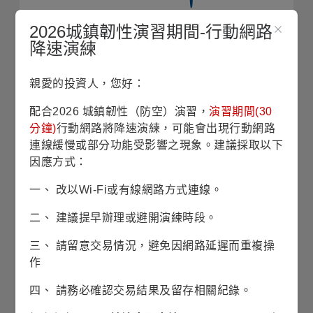
-1%
2026城鎮韌性演習期間-行動網路
2025/10
2026/01
2026/04
2026/07
降速演練
2025
2026
親愛的投資人，您好：
資料來源：理柏，基金過去績效不代表未來績效之表現。
配合2026 城鎮韌性（防空）演習，
演習期間(30
分鐘)
行動網路將降速演練，可能會出現行動網路
每月配息型的非投資等級債券基金
連線緩慢或部分功能受影響之現象。建議採取以下
因應方式：
最新淨值
2026/08/05
一、 改以Wi-Fi或有線網路方式連線。
914.68
日圓
二、 建議提早辦理或避開演練時段。
0.17
0.02%
淨值漲跌/
三、 請留意交易情況，避免因網路延遲而重複操
/
漲跌幅
作
四、 請務必確認交易結果及留存相關紀錄。
973.37
近1年
最高淨值