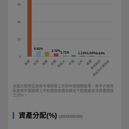
60
40
20
5.91%
5.91%
3.72%
3.72%
1.71%
1.71%
1.13%
1.13%
1.02%
1.02%
0.63%
0.63%
0
台灣
日本
加拿大
現金及約當現金
荷蘭
美國
中國
其他國家
南韓
德國
涵蓋大陸地區證券市場掛牌上市的中國相關股票，其中大陸地
區證券市場掛牌上市有價證券總金額並不超過基金淨資產價值
之20%。
資產分配(%)
(2026/06/30)