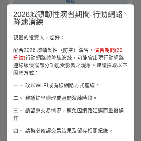
收藏
2026城鎮韌性演習期間-行動網路
單筆申購
降速演練
定期定額
親愛的投資人，您好：
配合2026 城鎮韌性（防空）演習，
演習期間(30
銷售機構查詢
分鐘)
行動網路將降速演練，可能會出現行動網路
連線緩慢或部分功能受影響之現象。建議採取以下
因應方式：
投資產業(%)
(2026/06/30)
一、 改以Wi-Fi或有線網路方式連線。
50
二、 建議提早辦理或避開演練時段。
41.49%
41.49%
三、 請留意交易情況，避免因網路延遲而重複操
40
作
30
四、 請務必確認交易結果及留存相關紀錄。