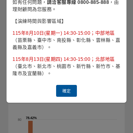
如有任何問題，
請洽客服專線 0800-885-888
，由
20
理財顧問為您服務。
13.40%
13.40%
11.26%
11.26%
【演練時間與影響區域】
10
7.39%
7.39%
6.97%
6.97%
6.75%
6.75%
5.46%
5.46%
4.84%
4.84%
115年8月10日(星期一) 14:30-15:00；中部地區
2.18%
2.18%
0.27%
0.27%
（苗栗縣、臺中市、南投縣、彰化縣、雲林縣、嘉
0
科技硬體,儲存及週邊
其他產業
互動式媒體及服務
現金及約當現金
半導體
應用軟體
半導體材料及設備
網路服務和基礎設施
系統軟體
通訊設備
義縣及嘉義市）。
115年8月13日(星期四) 14:30-15:00；北部地區
（臺北市、新北市、桃園市、新竹縣、新竹市、基
隆市及宜蘭縣）。
投資國家(%)
(2026/06/30)
確定
100
78.42%
78.42%
80