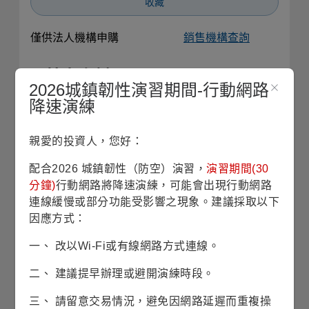
收藏
僅供法人機構申購
銷售機構查詢
基本資料
2026城鎮韌性演習期間-行動網路
降速演練
基金成立日
2000/04/03
親愛的投資人，您好：
股份/級別發行日
2011/05/27
配合2026 城鎮韌性（防空）演習，
演習期間(30
分鐘)
行動網路將降速演練，可能會出現行動網路
基金規模
145億7仟4佰萬美元
連線緩慢或部分功能受影響之現象。建議採取以下
(2026/07/31)
因應方式：
風險等級
RR4(穩健型)
一、 改以Wi-Fi或有線網路方式連線。
二、 建議提早辦理或避開演練時段。
波動風險
22.92% (理柏三年期原幣別)
三、 請留意交易情況，避免因網路延遲而重複操