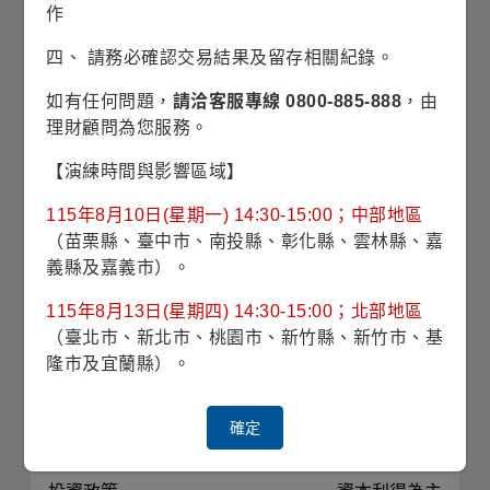
對應指數
MSCI World Information
作
Technology Index
四、 請務必確認交易結果及留存相關紀錄。
最高手續費
如有任何問題，
請洽客服專線 0800-885-888
，由
理財顧問為您服務。
經理費
0.700%
【演練時間與影響區域】
投資標的
股票為主
115年8月10日(星期一) 14:30-15:00；中部地區
（苗栗縣、臺中市、南投縣、彰化縣、雲林縣、嘉
投資地區
全球(美國為主)
義縣及嘉義市）。
115年8月13日(星期四) 14:30-15:00；北部地區
計價幣別
美元
（臺北市、新北市、桃園市、新竹縣、新竹市、基
隆市及宜蘭縣）。
註冊國家
盧森堡
確定
彭博代號
TEMTIAU LX