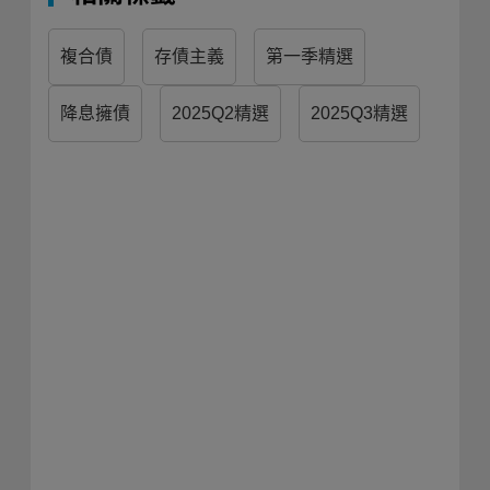
複合債
存債主義
第一季精選
降息擁債
2025Q2精選
2025Q3精選