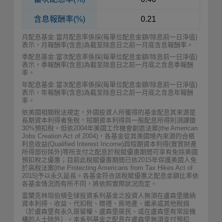
含息報酬率(%)
0.21
月配息基金:當月配息率係採(每單位配息金額/除息前一日淨值)
表示，月報酬率(含息)為截至除息日之前一月底含息報酬率。
季配息基金:當次配息率係採(每單位配息金額/除息前一日淨值)
表示，季報酬率(含息)為截至除息日之前一月底之含息季報酬
率。
年配息基金:當次配息率係採(每單位配息金額/除息前一日淨值)
表示，年報酬率(含息)為截至除息日之前一月底之含息年報酬
率。
依美國相關稅法規定，外國投資人所獲得的基金配息其來源是
長期資本利得者免稅，短期資本利得與一般配息所得則須課徵
30%預扣稅。但依2004年美國工作機會創造法案(the American
Jobs Creation Act of 2004)，各基金從其美國境內來源的合格
利息收益(Qualified Interest Income)與短期資本利得(實質財產
所得部份除外)等所支付之配息於稅賦優惠期間可享有免除美國
預扣稅之優惠；目前此稅賦優惠期間已依2015年保護美國人免
於高稅法案(the Protecting Americans from Tax Hikes Act of
2015)予以永久延長。各基金符合該稅賦優惠之配息金額比率依
各基金情況而有所不同，將依照實際狀況而定。
富蘭克林坦伯頓全球投資系列基金之投資人無須在盧森堡繳納
資本利得、收益、代扣稅、贈禮、房地產、繼承或其他稅捐
（於盧森堡有永久居留權、盧森堡居民、或在盧森堡有常設機
構的人士除外）。本系列基金之配息在盧森堡無須支付預扣