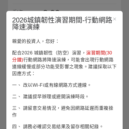
8.00
近1年
平均淨值
2026城鎮韌性演習期間-行動網路
降速演練
收藏
親愛的投資人，您好：
單筆申購
配合2026 城鎮韌性（防空）演習，
演習期間(30
分鐘)
行動網路將降速演練，可能會出現行動網路
定期定額
連線緩慢或部分功能受影響之現象。建議採取以下
因應方式：
銷售機構查詢
一、 改以Wi-Fi或有線網路方式連線。
歷史配息查詢
二、 建議提早辦理或避開演練時段。
三、 請留意交易情況，避免因網路延遲而重複操
作
四、 請務必確認交易結果及留存相關紀錄。
除息日
08/03