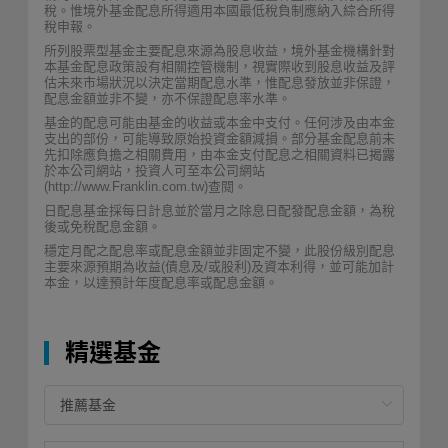
稅。惟境外基金配息所得適用本國最低稅負制應納入綜合所得
稅申報。
所列股票型基金主要配息來源為股息收益，境外基金機構針對
本基金配息政策設有相關控管機制，視實際收到股息收益及評
估未來市場狀況以決定當期配息水準，惟配息發放並非保證，
配息金額並非不變，亦不保證配息率水準。
基金的配息可能由基金的收益或本金中支付。任何涉及由本金
支出的部份，可能導致原始投資金額減損。部分基金配息前未
先扣除應負擔之相關費用，由本金支付配息之相關資料已揭露
於本公司網站，投資人可至本公司網站
(http://www.Franklin.com.tw)查閱。
日配息基金採每日計息並於當月之除息日配發配息金額，為稅
後或免稅配息金額。
穩定月配之配息率或配息金額並非固定不變，此股份級別配息
主要來源預期為收益(債息及/或股利)及資本利得，並可能加計
本金，以達預計年度配息率或配息金額。
精選基金