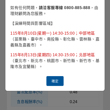
如有任何問題，
請洽客服專線 0800-885-888
，由
淨值
7.80
理財顧問為您服務。
每單位
分配金額
0.039
【演練時間與影響區域】
(美元)
115年8月10日(星期一) 14:30-15:00；中部地區
當次配息率(%)
0.50
（苗栗縣、臺中市、南投縣、彰化縣、雲林縣、嘉
含息報酬率(%)
-0.66
義縣及嘉義市）。
115年8月13日(星期四) 14:30-15:00；北部地區
除息日
07/01
（臺北市、新北市、桃園市、新竹縣、新竹市、基
隆市及宜蘭縣）。
淨值
7.87
每單位
分配金額
0.038
確定
(美元)
當次配息率(%)
0.48
含息報酬率(%)
0.24