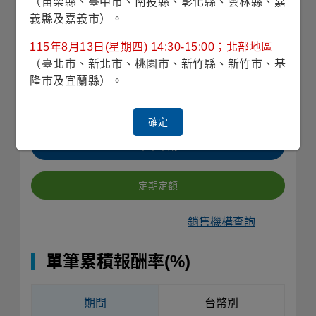
（苗栗縣、臺中市、南投縣、彰化縣、雲林縣、嘉
(2026/08/07)
義縣及嘉義市）。
115年8月13日(星期四) 14:30-15:00；北部地區
25.22
近1年
（臺北市、新北市、桃園市、新竹縣、新竹市、基
平均淨值
隆市及宜蘭縣）。
收藏
確定
單筆申購
定期定額
銷售機構查詢
單筆累積報酬率(%)
期間
台幣別