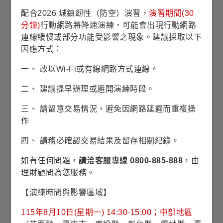
-2%
配合2026 城鎮韌性（防空）演習，
演習期間(30
2025/10
2026/01
2026/04
2026/07
分鐘)
行動網路將降速演練，可能會出現行動網路
連線緩慢或部分功能受影響之現象。建議採取以下
因應方式：
2020
一、 改以Wi-Fi或有線網路方式連線。
資料來源：理柏，基金過去績效不代表未來績效之表現。
二、 建議提早辦理或避開演練時段。
每月配息型的非投資等級債券基金
三、 請留意交易情況，避免因網路延遲而重複操
作
最新淨值
2026/08/07
25.74
四、 請務必確認交易結果及留存相關紀錄。
美元
如有任何問題，
請洽客服專線 0800-885-888
，由
0.06
0.23%
理財顧問為您服務。
淨值漲跌/
/
漲跌幅
【演練時間與影響區域】
25.74
近1年
115年8月10日(星期一) 14:30-15:00；中部地區
最高淨值