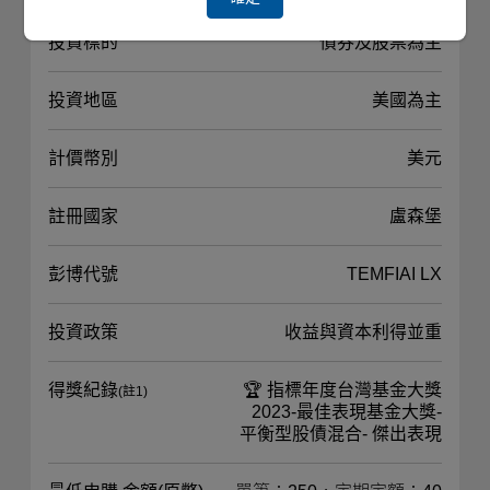
投資標的
債券及股票為主
投資地區
美國為主
計價幣別
美元
註冊國家
盧森堡
彭博代號
TEMFIAI LX
投資政策
收益與資本利得並重
得獎紀錄
🏆 指標年度台灣基金大獎
(註1)
2023-最佳表現基金大獎-
平衡型股債混合- 傑出表現