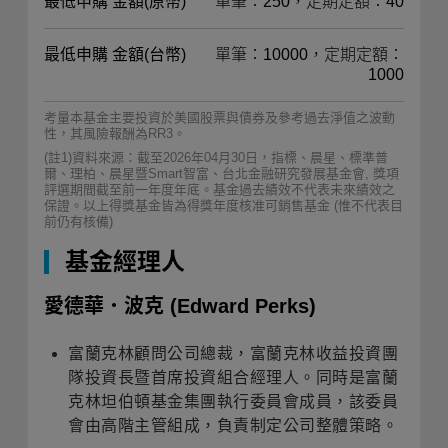
最低申購 金額(原幣)
單筆：250，定期定額：40
最低申購 金額(台幣)
單筆：10000，定期定額：
1000
考量本基金主要投資於美國股票與債券及參考過去淨值之波動
性，其風險報酬為RR3。
(註1)資料來源：截至2026年04月30日，指標、晨星、標準普
爾、理柏、晨星暨Smart智富、台北金融研究發展基金會, 獎項
評選期間截至前一年度年底。基金過去績效不代表未來績效之
保證。以上得獎基金皆為得獎年度核准可銷售基金 (惟不代表目
前仍有核備)
基金經理人
愛德華．波克
(Edward Perks)
富蘭克林顧問公司總裁，富蘭克林收益投資團
隊投資長暨首席投資組合經理人。同時是富蘭
克林坦伯頓基金集團執行委員會成員，該委員
會由高階主管組成，負責制定公司整體策略。