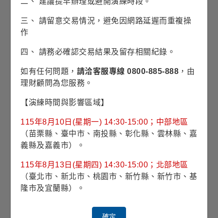
二、 建議提早辦理或避開演練時段。
股份/級別發行日
1999/07/01
三、 請留意交易情況，避免因網路延遲而重複操
作
基金規模
134億5仟6佰萬美元
(2026/07/31)
四、 請務必確認交易結果及留存相關紀錄。
風險等級
RR3(穩健型)
如有任何問題，
請洽客服專線 0800-885-888
，由
理財顧問為您服務。
波動風險
7.11% (理柏三年期原幣別)
【演練時間與影響區域】
對應指數
Linked Blended 50% MSCI USA
115年8月10日(星期一) 14:30-15:00；中部地區
High Dividend Yield Index + 25%
（苗栗縣、臺中市、南投縣、彰化縣、雲林縣、嘉
Bloomberg High Yield Very Liquid
義縣及嘉義市）。
Index + 25% Bloomberg US
Aggregate Index
115年8月13日(星期四) 14:30-15:00；北部地區
（臺北市、新北市、桃園市、新竹縣、新竹市、基
最高手續費
3.00%
隆市及宜蘭縣）。
經理費
0.850%
確定