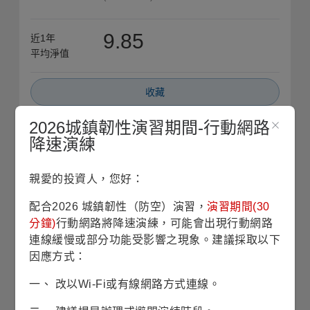
9.85
近1年
平均淨值
收藏
2026城鎮韌性演習期間-行動網路
單筆申購
降速演練
定期定額
親愛的投資人，您好：
銷售機構查詢
配合2026 城鎮韌性（防空）演習，
演習期間(30
分鐘)
行動網路將降速演練，可能會出現行動網路
連線緩慢或部分功能受影響之現象。建議採取以下
基本資料
因應方式：
一、 改以Wi-Fi或有線網路方式連線。
基金成立日
1999/07/01