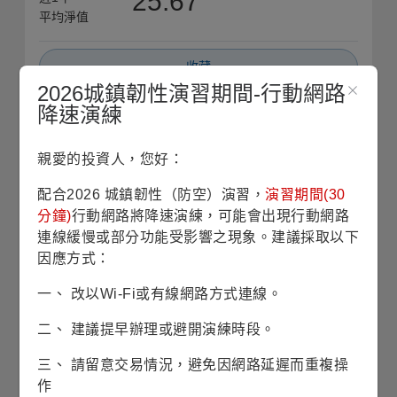
25.67
平均淨值
收藏
2026城鎮韌性演習期間-行動網路
降速演練
申購請洽銷售機構
銷售機構查詢
基本資料
親愛的投資人，您好：
配合2026 城鎮韌性（防空）演習，
演習期間(30
基金成立日
1948/09/30
分鐘)
行動網路將降速演練，可能會出現行動網路
連線緩慢或部分功能受影響之現象。建議採取以下
因應方式：
股份/級別發行日
1948/09/30
一、 改以Wi-Fi或有線網路方式連線。
基金規模
74億6仟5佰萬美元
(2026/07/30)
二、 建議提早辦理或避開演練時段。
三、 請留意交易情況，避免因網路延遲而重複操
風險等級
RR3(穩健型)
作