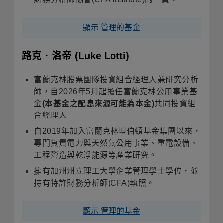
顯示 管理的基金
路克‧洛帝
(Luke Lotti)
富蘭克林股票團隊投資組合經理人兼研究分析
師，自
2026
年
5
月起擔任富蘭克林公用事業基
金
(
本基金之配息來源可能為本金
)
共同投資組
合經理人
自
2019
年加入富蘭克林坦伯頓基金集團以來，
專門負責電力與天然氣公用事業、重電設備、
工程營造與乾淨能源等產業研究。
擁有加州州立理工大學企業管理學士學位，並
持有特許財務分析師
(CFA)
執照。
顯示 管理的基金