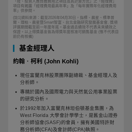
「陸、投資人應負擔費用之項目及其計算方式」之「經理費」
項目有揭露「經理費用最高年率」及「每年實際年化經理費用
率」供參閱。
(註1)資料來源：截至2026年04月30日，指標、晨星、標準普
爾、理柏、晨星暨Smart智富、台北金融研究發展基金會, 獎項
評選期間截至前一年度年底。基金過去績效不代表未來績效之
保證。以上得獎基金皆為得獎年度核准可銷售基金 (惟不代表目
前仍有核備)
基金經理人
約翰‧柯利
(John Kohli)
現任富蘭克林股票團隊副總裁、基金經理人及
分析師。
專精於國內及國際電力與天然氣公用事業股票
的研究分析。
於1992年加入富蘭克林坦伯頓基金集團，為
West Florida 大學會計學學士，是舊金山證券
分析師協會(SASF)的會員，擁有美國特許財
務分析師(CFA)及會計師(CPA)執照。