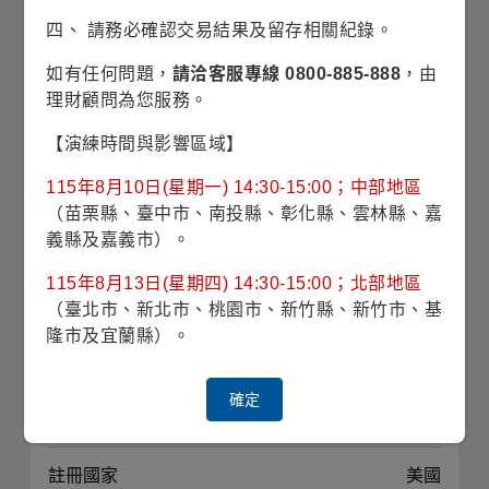
波動風險
14.26% (理柏三年期原幣別)
四、 請務必確認交易結果及留存相關紀錄。
如有任何問題，
請洽客服專線 0800-885-888
，由
對應指數
S&P 500 Index、S&P 500
理財顧問為您服務。
Utilities Index、Russell 3000
Index
【演練時間與影響區域】
最高手續費
3.00%
115年8月10日(星期一) 14:30-15:00；中部地區
（苗栗縣、臺中市、南投縣、彰化縣、雲林縣、嘉
義縣及嘉義市）。
經理費
*
不超過
0.625%
115年8月13日(星期四) 14:30-15:00；北部地區
投資標的
公用事業股票為主
（臺北市、新北市、桃園市、新竹縣、新竹市、基
隆市及宜蘭縣）。
投資地區
美國
確定
計價幣別
美元
註冊國家
美國